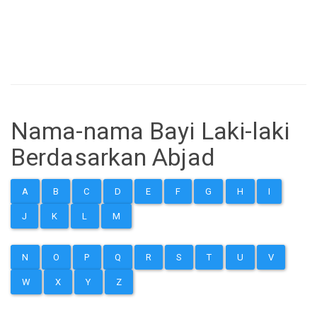
Nama-nama Bayi Laki-laki
Berdasarkan Abjad
A
B
C
D
E
F
G
H
I
J
K
L
M
N
O
P
Q
R
S
T
U
V
W
X
Y
Z