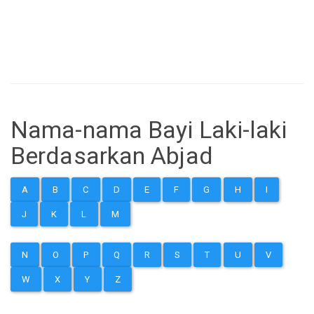
Nama-nama Bayi Laki-laki
Berdasarkan Abjad
A
B
C
D
E
F
G
H
I
J
K
L
M
N
O
P
Q
R
S
T
U
V
W
X
Y
Z