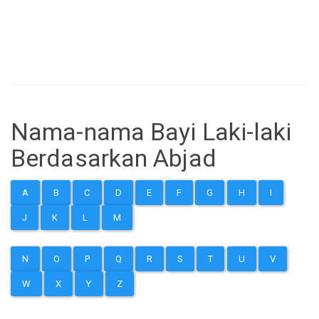
Nama-nama Bayi Laki-laki
Berdasarkan Abjad
A
B
C
D
E
F
G
H
I
J
K
L
M
N
O
P
Q
R
S
T
U
V
W
X
Y
Z