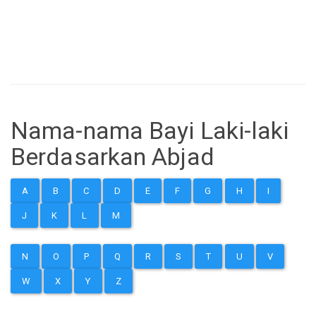
Nama-nama Bayi Laki-laki
Berdasarkan Abjad
A
B
C
D
E
F
G
H
I
J
K
L
M
N
O
P
Q
R
S
T
U
V
W
X
Y
Z