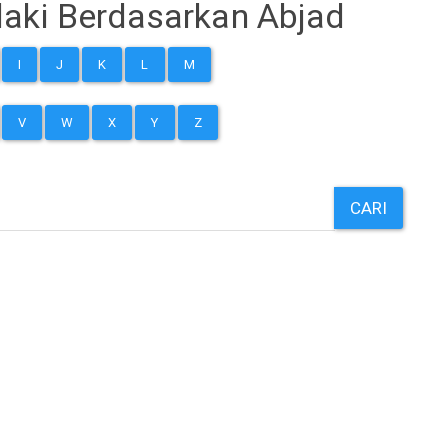
aki Berdasarkan Abjad
I
J
K
L
M
V
W
X
Y
Z
CARI