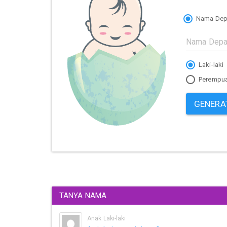
Nama Dep
Laki-laki
Perempu
GENERA
TANYA NAMA
Anak Laki-laki