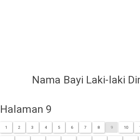
Nama Bayi Laki-laki Di
Halaman 9
1
2
3
4
5
6
7
8
9
10