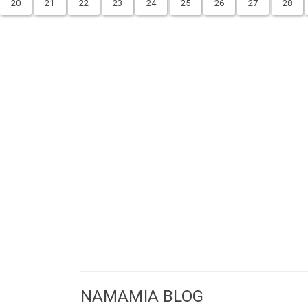
20
21
22
23
24
25
26
27
28
NAMAMIA BLOG