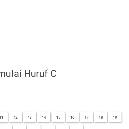
mulai Huruf C
11
12
13
14
15
16
17
18
19