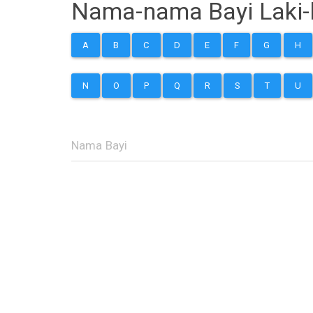
Nama-nama Bayi Laki-l
A
B
C
D
E
F
G
H
N
O
P
Q
R
S
T
U