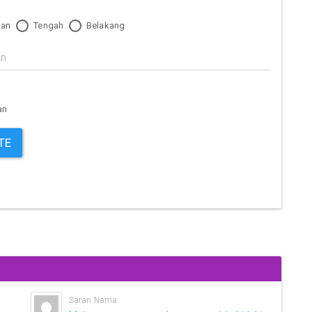
an
Tengah
Belakang
an
TE
Saran Nama