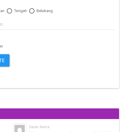
an
Tengah
Belakang
an
TE
Saran Nama