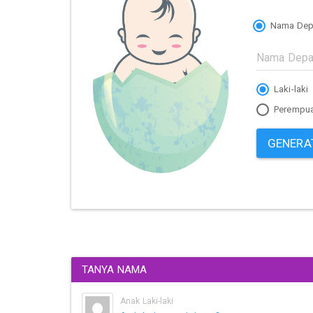
Nama Dep
Laki-laki
Perempu
GENERA
TANYA NAMA
Anak Laki-laki