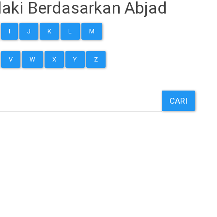
aki Berdasarkan Abjad
I
J
K
L
M
V
W
X
Y
Z
CARI