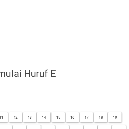
mulai Huruf E
11
12
13
14
15
16
17
18
19