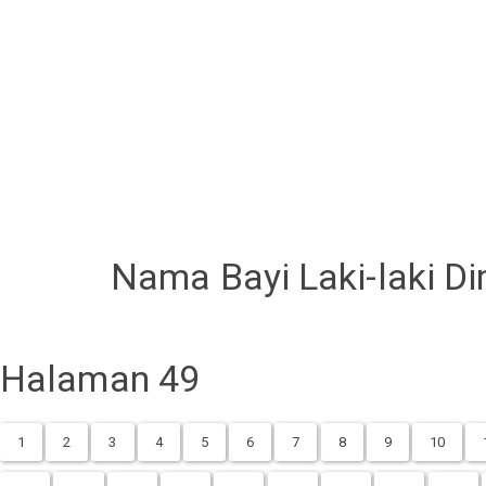
Nama Bayi Laki-laki Di
Halaman 49
1
2
3
4
5
6
7
8
9
10