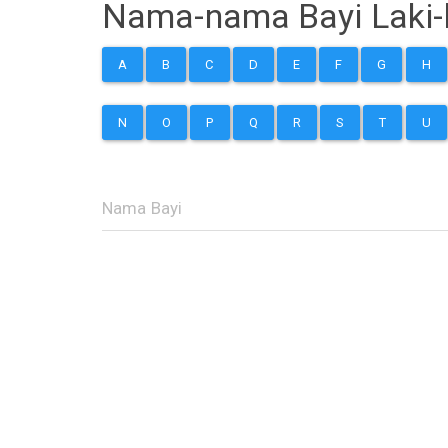
Nama-nama Bayi Laki-l
A
B
C
D
E
F
G
H
N
O
P
Q
R
S
T
U