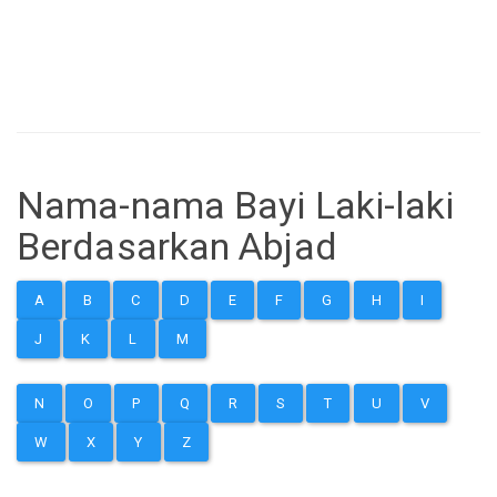
Nama-nama Bayi Laki-laki
Berdasarkan Abjad
A
B
C
D
E
F
G
H
I
J
K
L
M
N
O
P
Q
R
S
T
U
V
W
X
Y
Z