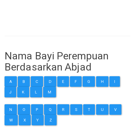
Nama Bayi Perempuan
Berdasarkan Abjad
A
B
C
D
E
F
G
H
I
J
K
L
M
N
O
P
Q
R
S
T
U
V
W
X
Y
Z