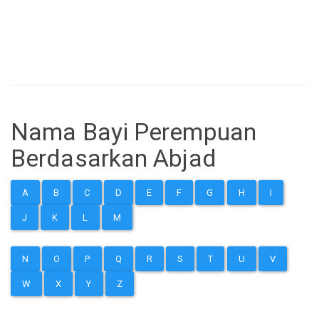
Nama Bayi Perempuan
Berdasarkan Abjad
A
B
C
D
E
F
G
H
I
J
K
L
M
N
O
P
Q
R
S
T
U
V
W
X
Y
Z