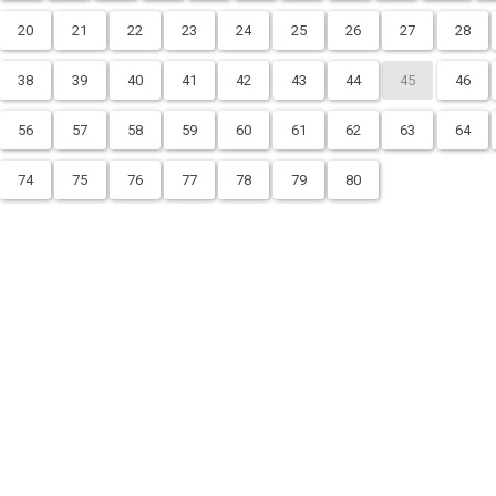
20
21
22
23
24
25
26
27
28
38
39
40
41
42
43
44
45
46
56
57
58
59
60
61
62
63
64
74
75
76
77
78
79
80