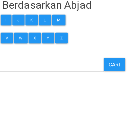
 Berdasarkan Abjad
I
J
K
L
M
V
W
X
Y
Z
CARI