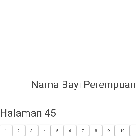
Nama Bayi Perempuan 
Halaman 45
1
2
3
4
5
6
7
8
9
10