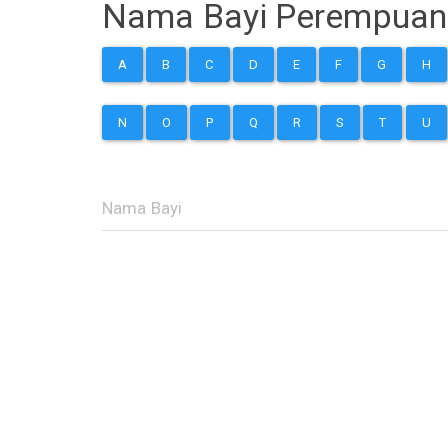
Nama Bayi Perempuan
A
B
C
D
E
F
G
H
N
O
P
Q
R
S
T
U