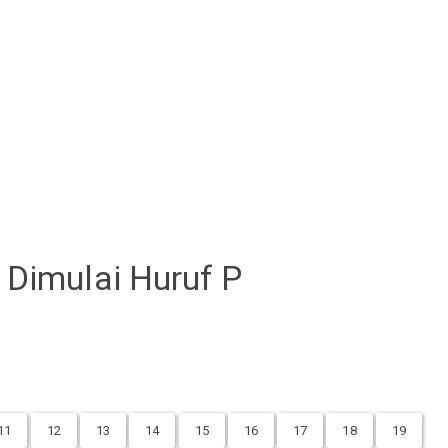
Dimulai Huruf P
11
12
13
14
15
16
17
18
19