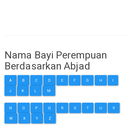
Nama Bayi Perempuan
Berdasarkan Abjad
A
B
C
D
E
F
G
H
I
J
K
L
M
N
O
P
Q
R
S
T
U
V
W
X
Y
Z