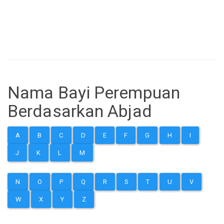
Nama Bayi Perempuan
Berdasarkan Abjad
A
B
C
D
E
F
G
H
I
J
K
L
M
N
O
P
Q
R
S
T
U
V
W
X
Y
Z