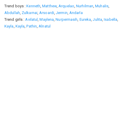
Trend boys :
Kenneth
,
Matthew
,
Arquelao
,
Nurhilman
,
Muhalis
,
Abdullah
,
Zulkarnai
,
Arsoardi
,
Jermin
,
Andarla
Trend girls :
Avilatul
,
Maylena
,
Nurpermasih
,
Eureka
,
Julita
,
Isabella
,
Kayla
,
Kayla
,
Pathin
,
Alnatul