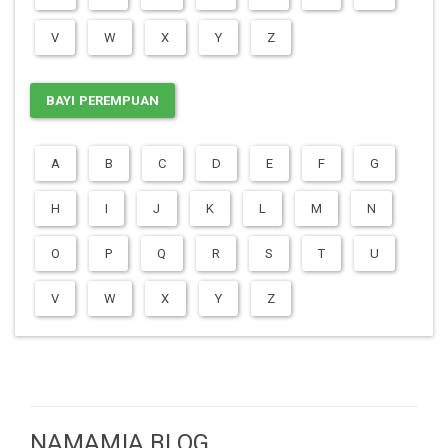
V
W
X
Y
Z
BAYI PEREMPUAN
A
B
C
D
E
F
G
H
I
J
K
L
M
N
O
P
Q
R
S
T
U
V
W
X
Y
Z
NAMAMIA BLOG