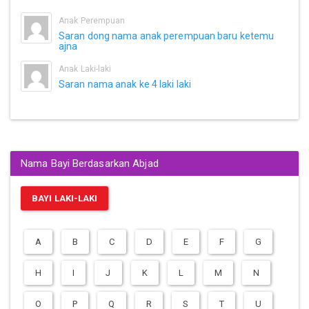
Anak Perempuan
Saran dong nama anak perempuan baru ketemu
ajna
Anak Laki-laki
Saran nama anak ke 4 laki laki
Nama Bayi Berdasarkan Abjad
BAYI LAKI-LAKI
A
B
C
D
E
F
G
H
I
J
K
L
M
N
O
P
Q
R
S
T
U