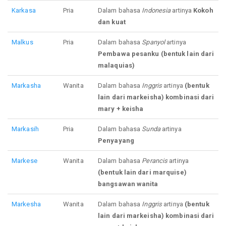
Karkasa
Pria
Dalam bahasa
Indonesia
artinya
Kokoh
dan kuat
Malkus
Pria
Dalam bahasa
Spanyol
artinya
Pembawa pesanku (bentuk lain dari
malaquias)
Markasha
Wanita
Dalam bahasa
Inggris
artinya
(bentuk
lain dari markeisha) kombinasi dari
mary + keisha
Markasih
Pria
Dalam bahasa
Sunda
artinya
Penyayang
Markese
Wanita
Dalam bahasa
Perancis
artinya
(bentuk lain dari marquise)
bangsawan wanita
Markesha
Wanita
Dalam bahasa
Inggris
artinya
(bentuk
lain dari markeisha) kombinasi dari