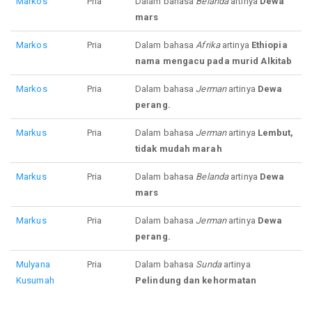
Markos
Pria
Dalam bahasa
Belanda
artinya
Dewa
mars
Markos
Pria
Dalam bahasa
Afrika
artinya
Ethiopia
nama mengacu pada murid Alkitab
Markos
Pria
Dalam bahasa
Jerman
artinya
Dewa
perang.
Markus
Pria
Dalam bahasa
Jerman
artinya
Lembut,
tidak mudah marah
Markus
Pria
Dalam bahasa
Belanda
artinya
Dewa
mars
Markus
Pria
Dalam bahasa
Jerman
artinya
Dewa
perang.
Mulyana
Pria
Dalam bahasa
Sunda
artinya
Kusumah
Pelindung dan kehormatan