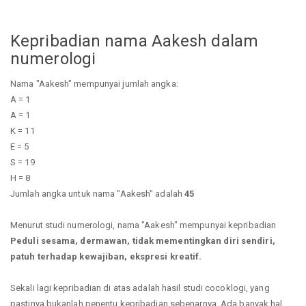
Kepribadian nama Aakesh dalam
numerologi
Nama "Aakesh" mempunyai jumlah angka:
A = 1
A = 1
K = 11
E = 5
S = 19
H = 8
Jumlah angka untuk nama "Aakesh" adalah
45
Menurut studi numerologi, nama "Aakesh" mempunyai kepribadian
Peduli sesama, dermawan, tidak mementingkan diri sendiri,
patuh terhadap kewajiban, ekspresi kreatif.
Sekali lagi kepribadian di atas adalah hasil studi cocoklogi, yang
pastinya bukanlah penentu kepribadian sebenarnya. Ada banyak hal