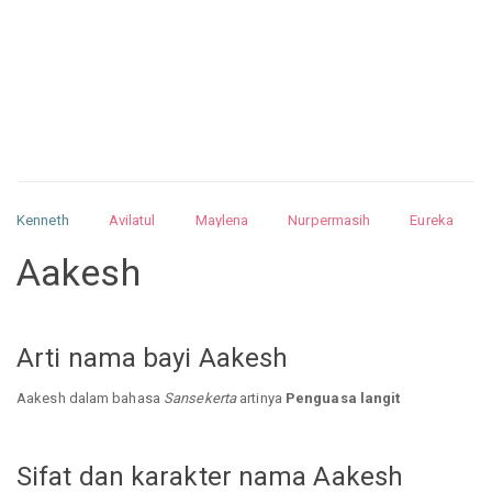
Kenneth
Avilatul
Maylena
Nurpermasih
Eureka
Julita
Matthew
Isabella
Arquelao
Kayla
Kayla
Aakesh
Nurhilman
Pathin
Muhalis
Abdullah
Arti nama bayi Aakesh
Aakesh dalam bahasa
Sansekerta
artinya
Penguasa langit
Sifat dan karakter nama Aakesh