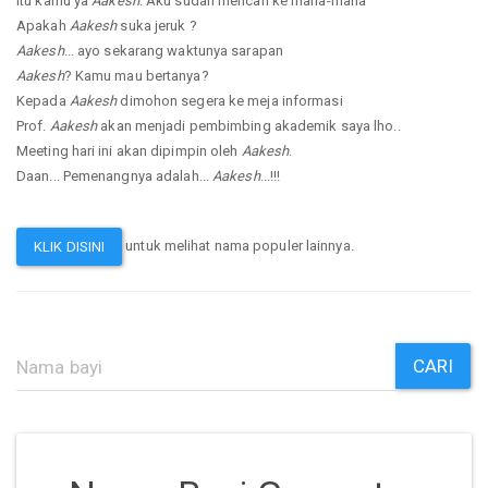
Itu kamu ya
Aakesh
. Aku sudah mencari ke mana-mana
Apakah
Aakesh
suka jeruk ?
Aakesh
... ayo sekarang waktunya sarapan
Aakesh
? Kamu mau bertanya?
Kepada
Aakesh
dimohon segera ke meja informasi
Prof.
Aakesh
akan menjadi pembimbing akademik saya lho..
Meeting hari ini akan dipimpin oleh
Aakesh
.
Daan... Pemenangnya adalah...
Aakesh
...!!!
untuk melihat nama populer lainnya.
KLIK DISINI
CARI