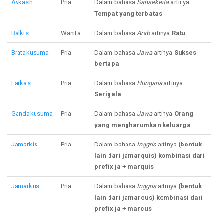
Avkash
Pria
Dalam bahasa
Sansekerta
artinya
Tempat yang terbatas
Balkis
Wanita
Dalam bahasa
Arab
artinya
Ratu
Bratakusuma
Pria
Dalam bahasa
Jawa
artinya
Sukses
bertapa
Farkas
Pria
Dalam bahasa
Hungaria
artinya
Serigala
Gandakusuma
Pria
Dalam bahasa
Jawa
artinya
Orang
yang mengharumkan keluarga
Jamarkis
Pria
Dalam bahasa
Inggris
artinya
(bentuk
lain dari jamarquis) kombinasi dari
prefix ja + marquis
Jamarkus
Pria
Dalam bahasa
Inggris
artinya
(bentuk
lain dari jamarcus) kombinasi dari
prefix ja + marcus