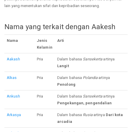
lain yang menentukan sifat dan kepribadian seseorang.
Nama yang terkait dengan Aakesh
Nama
Jenis
Arti
Kelamin
Aakash
Pria
Dalam bahasa
Sansekerta
artinya
Langit
Alkas
Pria
Dalam bahasa
Polandia
artinya
Penolong
Ankush
Pria
Dalam bahasa
Sansekerta
artinya
Pengekangan, pengendalian
Arkasya
Pria
Dalam bahasa
Rusia
artinya
Dari kota
arcadia