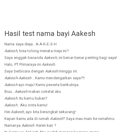
Hasil test nama bayi Aakesh
Nama saya dieja.. A-A-K-E-S-H
Aakesh
, bisa tolong menata meja ini?
Saya enggak becanda
Aakesh
, ini benar-benar penting bagi saya!
Halo, PT Primaraya ini
Aakesh
.
Saya berbicara dengan
Aakesh
minggu ini.
Aakesh
-
Aakesh
.. Kamu mendengarkan saya?!!
Aakesh
ayo maju! Kamu peserta berikutnya..
Ibuu..
Aakesh
makan cokelat aku
Aakesh
. Itu kamu bukan?
Aakesh
.. Aku cinta kamu!
Hei
Aakesh
, ayo kita berangkat sekarang!
Kapan kamu ada di rumah
Aakesh
? Saya mau main ke rumahmu.
Namanya
Aakesh
. Keren kan ?