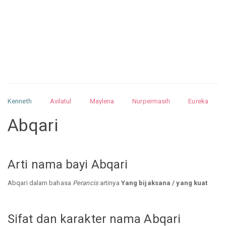
Kenneth
Avilatul
Maylena
Nurpermasih
Eureka
Julita
Matthew
Isabella
Arquelao
Kayla
Kayla
Abqari
Nurhilman
Pathin
Muhalis
Abdullah
Arti nama bayi Abqari
Abqari dalam bahasa
Perancis
artinya
Yang bijaksana / yang kuat
Sifat dan karakter nama Abqari