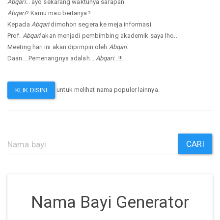
Abqari
... ayo sekarang waktunya sarapan
Abqari
? Kamu mau bertanya?
Kepada
Abqari
dimohon segera ke meja informasi
Prof.
Abqari
akan menjadi pembimbing akademik saya lho..
Meeting hari ini akan dipimpin oleh
Abqari
.
Daan... Pemenangnya adalah...
Abqari
...!!!
untuk melihat nama populer lainnya.
KLIK DISINI
CARI
Nama Bayi Generator