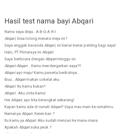
Hasil test nama bayi Abqari
Nama saya dieja.. A-B-Q-A-R-I
Abqari
, bisa tolong menata meja ini?
Saya enggak becanda
Abqari
, ini benar-benar penting bagi saya!
Halo, PT Primaraya ini
Abqari
.
Saya berbicara dengan
Abqari
minggu ini.
Abqari
-
Abqari
.. Kamu mendengarkan saya?!!
Abqari
ayo maju! Kamu peserta berikutnya..
Ibuu..
Abqari
makan cokelat aku
Abqari
. Itu kamu bukan?
Abqari
.. Aku cinta kamu!
Hei
Abqari
, ayo kita berangkat sekarang!
Kapan kamu ada di rumah
Abqari
? Saya mau main ke rumahmu.
Namanya
Abqari
. Keren kan ?
Itu kamu ya
Abqari
. Aku sudah mencari ke mana-mana
Apakah
Abqari
suka jeruk ?