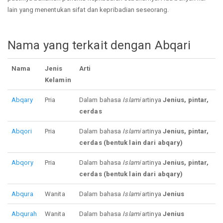
lain yang menentukan sifat dan kepribadian seseorang.
Nama yang terkait dengan Abqari
Nama
Jenis
Arti
Kelamin
Abqary
Pria
Dalam bahasa
Islami
artinya
Jenius, pintar,
cerdas
Abqori
Pria
Dalam bahasa
Islami
artinya
Jenius, pintar,
cerdas (bentuk lain dari abqary)
Abqory
Pria
Dalam bahasa
Islami
artinya
Jenius, pintar,
cerdas (bentuk lain dari abqary)
Abqura
Wanita
Dalam bahasa
Islami
artinya
Jenius
Abqurah
Wanita
Dalam bahasa
Islami
artinya
Jenius