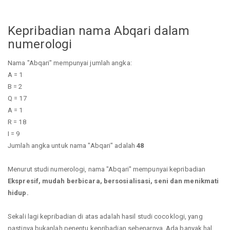
Kepribadian nama Abqari dalam
numerologi
Nama "Abqari" mempunyai jumlah angka:
A = 1
B = 2
Q = 17
A = 1
R = 18
I = 9
Jumlah angka untuk nama "Abqari" adalah
48
Menurut studi numerologi, nama "Abqari" mempunyai kepribadian
Ekspresif, mudah berbicara, bersosialisasi, seni dan menikmati
hidup.
Sekali lagi kepribadian di atas adalah hasil studi cocoklogi, yang
pastinya bukanlah penentu kepribadian sebenarnya. Ada banyak hal