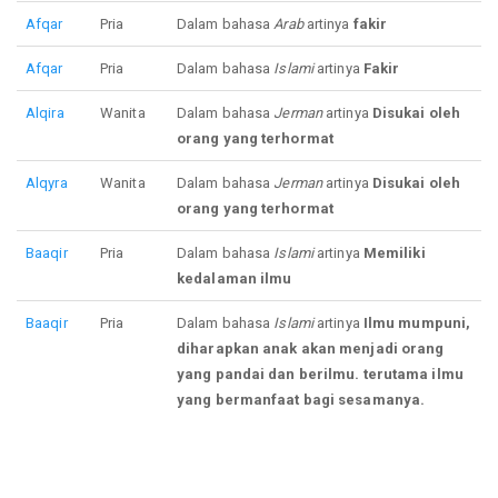
Afqar
Pria
Dalam bahasa
Arab
artinya
fakir
Afqar
Pria
Dalam bahasa
Islami
artinya
Fakir
Alqira
Wanita
Dalam bahasa
Jerman
artinya
Disukai oleh
orang yang terhormat
Alqyra
Wanita
Dalam bahasa
Jerman
artinya
Disukai oleh
orang yang terhormat
Baaqir
Pria
Dalam bahasa
Islami
artinya
Memiliki
kedalaman ilmu
Baaqir
Pria
Dalam bahasa
Islami
artinya
Ilmu mumpuni,
diharapkan anak akan menjadi orang
yang pandai dan berilmu. terutama ilmu
yang bermanfaat bagi sesamanya.