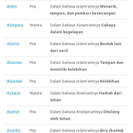
Adzni
Pria
Dalam bahasa
Islami
artinya
Menarik,
tampan, dan pemberi kesenangan
Adzqiara
Wanita
Dalam bahasa
Yunani
artinya
Cahaya
dalam kegelapan
Adzriel
Pria
Dalam bahasa
Islami
artinya
Bentuk lain
dari azril
Alzaidan
Pria
Dalam bahasa
Islami
artinya
Tampan dan
memiliki kelebihan
Alzaidan
Pria
Dalam bahasa
Islami
artinya
Kelebihan
Azzaira
Wanita
Dalam bahasa
Ibrani
artinya
Hadiah dari
tuhan
Azzriel
Pria
Dalam bahasa
Kristiani
artinya
Ditolong
oleh tuhan
Azzrika
Pria
Dalam bahasa
Islami
artinya
Biru (bentuk