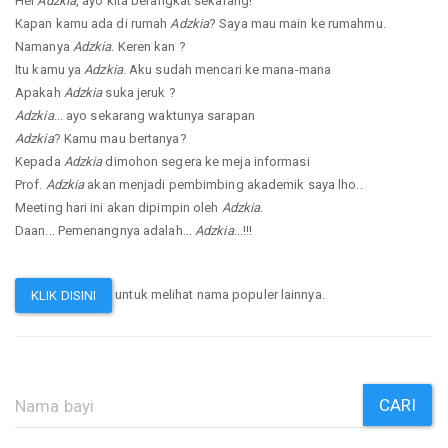
Hei
Adzkia
, ayo kita berangkat sekarang!
Kapan kamu ada di rumah
Adzkia
? Saya mau main ke rumahmu.
Namanya
Adzkia
. Keren kan ?
Itu kamu ya
Adzkia
. Aku sudah mencari ke mana-mana
Apakah
Adzkia
suka jeruk ?
Adzkia
... ayo sekarang waktunya sarapan
Adzkia
? Kamu mau bertanya?
Kepada
Adzkia
dimohon segera ke meja informasi
Prof.
Adzkia
akan menjadi pembimbing akademik saya lho..
Meeting hari ini akan dipimpin oleh
Adzkia
.
Daan... Pemenangnya adalah...
Adzkia
...!!!
untuk melihat nama populer lainnya.
KLIK DISINI
CARI