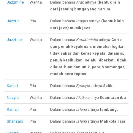
Jazzmine
Wanita
Dalam bahasa
Arab
artinya
(bentuk lain
dari jasmin) bunga yang harum
Jazztin
Pria
Dalam bahasa
Inggris
artinya
(bentuk lain
dari jazz) musik jazz
Jazztine
Wanita
Dalam bahasa
Karakteristik
artinya
Ceria
dan penuh keyakinan. memakai logika.
tidak sabar dan keras kepala. dinamis,
penuh kesibukan. selalu idberkati. tidak
dibuat-buat dan unik. penuh semangat,
mudah beradaptasi.
Karzai
Pria
Dalam bahasa
Spanyol
artinya
Salib
Nazyia
Wanita
Dalam bahasa
Afrika
artinya
Kecintaan ibu
Ramzii
Pria
Dalam bahasa
Islami
artinya
lambang.
Shahzaib
Pria
Dalam bahasa
Islami
artinya
Mahkota raja