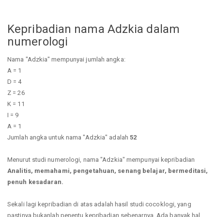
Kepribadian nama Adzkia dalam
numerologi
Nama "Adzkia" mempunyai jumlah angka:
A = 1
D = 4
Z = 26
K = 11
I = 9
A = 1
Jumlah angka untuk nama "Adzkia" adalah
52
Menurut studi numerologi, nama "Adzkia" mempunyai kepribadian
Analitis, memahami, pengetahuan, senang belajar, bermeditasi,
penuh kesadaran.
Sekali lagi kepribadian di atas adalah hasil studi cocoklogi, yang
pastinya bukanlah penentu kepribadian sebenarnya. Ada banyak hal