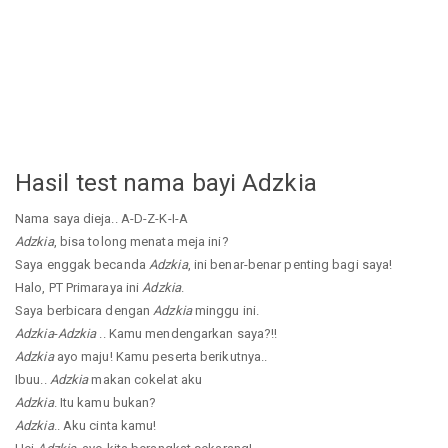
Hasil test nama bayi Adzkia
Nama saya dieja.. A-D-Z-K-I-A
Adzkia
, bisa tolong menata meja ini?
Saya enggak becanda
Adzkia
, ini benar-benar penting bagi saya!
Halo, PT Primaraya ini
Adzkia
.
Saya berbicara dengan
Adzkia
minggu ini.
Adzkia
-
Adzkia
.. Kamu mendengarkan saya?!!
Adzkia
ayo maju! Kamu peserta berikutnya..
Ibuu..
Adzkia
makan cokelat aku
Adzkia
. Itu kamu bukan?
Adzkia
.. Aku cinta kamu!