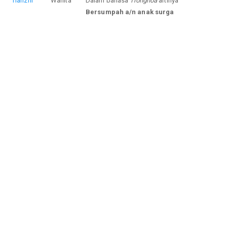
Tianzhi
Wanita
Dalam bahasa
Tionghoa
artinya
Bersumpah a/n anak surga