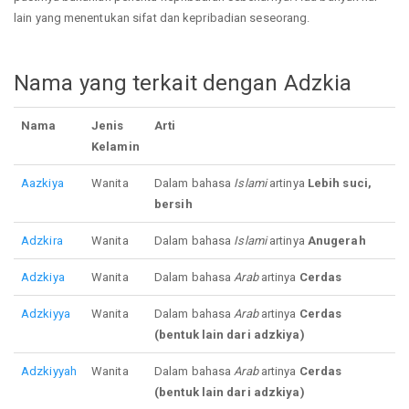
lain yang menentukan sifat dan kepribadian seseorang.
Nama yang terkait dengan Adzkia
Nama
Jenis
Arti
Kelamin
Aazkiya
Wanita
Dalam bahasa
Islami
artinya
Lebih suci,
bersih
Adzkira
Wanita
Dalam bahasa
Islami
artinya
Anugerah
Adzkiya
Wanita
Dalam bahasa
Arab
artinya
Cerdas
Adzkiyya
Wanita
Dalam bahasa
Arab
artinya
Cerdas
(bentuk lain dari adzkiya)
Adzkiyyah
Wanita
Dalam bahasa
Arab
artinya
Cerdas
(bentuk lain dari adzkiya)