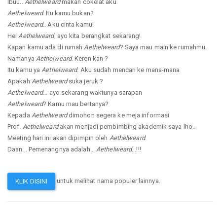
Ibuu..
Aethelweard
makan cokelat aku
Aethelweard
. Itu kamu bukan?
Aethelweard
.. Aku cinta kamu!
Hei
Aethelweard
, ayo kita berangkat sekarang!
Kapan kamu ada di rumah
Aethelweard
? Saya mau main ke rumahmu.
Namanya
Aethelweard
. Keren kan ?
Itu kamu ya
Aethelweard
. Aku sudah mencari ke mana-mana
Apakah
Aethelweard
suka jeruk ?
Aethelweard
... ayo sekarang waktunya sarapan
Aethelweard
? Kamu mau bertanya?
Kepada
Aethelweard
dimohon segera ke meja informasi
Prof.
Aethelweard
akan menjadi pembimbing akademik saya lho..
Meeting hari ini akan dipimpin oleh
Aethelweard
.
Daan... Pemenangnya adalah...
Aethelweard
...!!!
untuk melihat nama populer lainnya.
KLIK DISINI