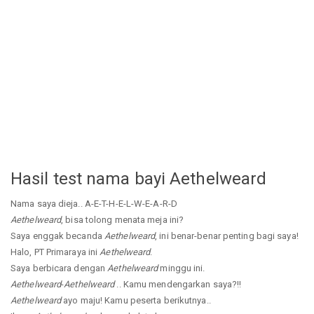
Hasil test nama bayi Aethelweard
Nama saya dieja.. A-E-T-H-E-L-W-E-A-R-D
Aethelweard
, bisa tolong menata meja ini?
Saya enggak becanda
Aethelweard
, ini benar-benar penting bagi saya!
Halo, PT Primaraya ini
Aethelweard
.
Saya berbicara dengan
Aethelweard
minggu ini.
Aethelweard
-
Aethelweard
.. Kamu mendengarkan saya?!!
Aethelweard
ayo maju! Kamu peserta berikutnya..