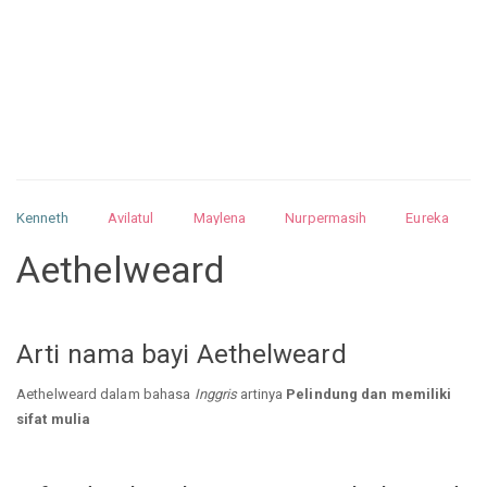
Kenneth
Avilatul
Maylena
Nurpermasih
Eureka
Julita
Matthew
Isabella
Arquelao
Kayla
Kayla
Aethelweard
Nurhilman
Pathin
Muhalis
Abdullah
Arti nama bayi Aethelweard
Aethelweard dalam bahasa
Inggris
artinya
Pelindung dan memiliki
sifat mulia