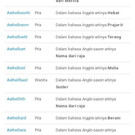
dari Mercia
Aethelbeorht
Pria
Dalam bahasa
Inggris
artinya
Hebat
Aethelbeorn
Pria
Dalam bahasa
Inggris
artinya
Prajurit
Aethelberht
Pria
Dalam bahasa
Inggris
artinya
Terang
Aethelbert
Pria
Dalam bahasa
Anglo-saxon
artinya
Nama dari raja
Aethelbert
Pria
Dalam bahasa
Inggris
artinya
Mulia
Aethelflaed
Wanita
Dalam bahasa
Anglo-saxon
artinya
Suster
Aethelfrith
Pria
Dalam bahasa
Anglo-saxon
artinya
Nama dari raja
Aethelhard
Pria
Dalam bahasa
Inggris
artinya
Berani
Aethelhere
Pria
Dalam bahasa
Anglo-saxon
artinya