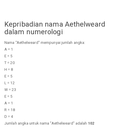
Kepribadian nama Aethelweard
dalam numerologi
Nama "Aethelweard" mempunyai jumlah angka:
A = 1
E = 5
T = 20
H = 8
E = 5
L = 12
W = 23
E = 5
A = 1
R = 18
D = 4
Jumlah angka untuk nama "Aethelweard" adalah
102