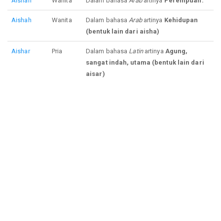
Aishah
Wanita
Dalam bahasa
Arab
artinya
Perempuan.
Aishah
Wanita
Dalam bahasa
Arab
artinya
Kehidupan
(bentuk lain dari aisha)
Aishar
Pria
Dalam bahasa
Latin
artinya
Agung,
sangat indah, utama (bentuk lain dari
aisar)