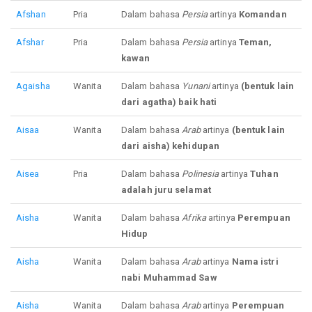
Afshan
Pria
Dalam bahasa
Persia
artinya
Komandan
Afshar
Pria
Dalam bahasa
Persia
artinya
Teman,
kawan
Agaisha
Wanita
Dalam bahasa
Yunani
artinya
(bentuk lain
dari agatha) baik hati
Aisaa
Wanita
Dalam bahasa
Arab
artinya
(bentuk lain
dari aisha) kehidupan
Aisea
Pria
Dalam bahasa
Polinesia
artinya
Tuhan
adalah juru selamat
Aisha
Wanita
Dalam bahasa
Afrika
artinya
Perempuan
Hidup
Aisha
Wanita
Dalam bahasa
Arab
artinya
Nama istri
nabi Muhammad Saw
Aisha
Wanita
Dalam bahasa
Arab
artinya
Perempuan