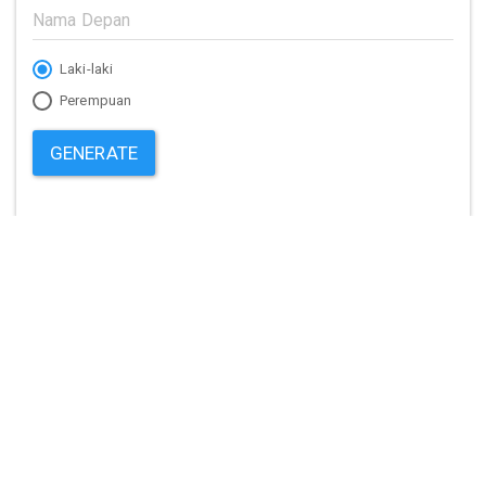
Laki-laki
Perempuan
GENERATE
TANYA NAMA
Anak Laki-laki
Arti dari nama ini apa?
Saran Nama
Mohon sarannya untuk nama anak Laki-laki dan
perempuan