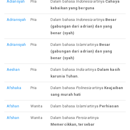
Adiansyah
Pria
Dalam bahasa
Indonesia
artinya
Cahaya
kebaikan yang berguna
Adriansyah
Pria
Dalam bahasa
Indonesia
artinya
Besar
(gabungan dari adrian) dan yang
benar (syah)
Adriansyah
Pria
Dalam bahasa
Islami
artinya
Besar
(gabungan dari adrian) dan yang
benar (syah)
Aeshan
Pria
Dalam bahasa
India
artinya
Dalam kasih
karunia Tuhan.
Afshaka
Pria
Dalam bahasa
Polinesia
artinya
Keajaiban
sang murah hati
Afshan
Wanita
Dalam bahasa
Islami
artinya
Perhiasan
Afshan
Wanita
Dalam bahasa
Persia
artinya
Memercikkan, tersebar