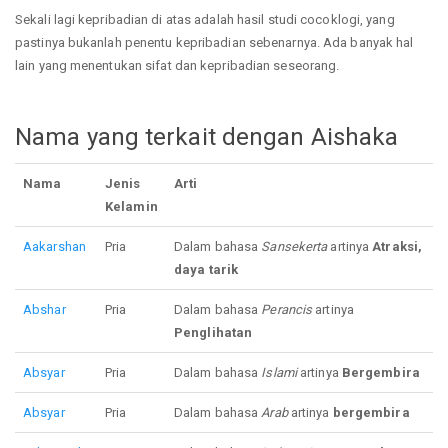
Sekali lagi kepribadian di atas adalah hasil studi cocoklogi, yang
pastinya bukanlah penentu kepribadian sebenarnya. Ada banyak hal
lain yang menentukan sifat dan kepribadian seseorang.
Nama yang terkait dengan Aishaka
Nama
Jenis
Arti
Kelamin
Aakarshan
Pria
Dalam bahasa
Sansekerta
artinya
Atraksi,
daya tarik
Abshar
Pria
Dalam bahasa
Perancis
artinya
Penglihatan
Absyar
Pria
Dalam bahasa
Islami
artinya
Bergembira
Absyar
Pria
Dalam bahasa
Arab
artinya
bergembira