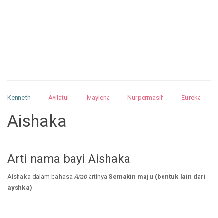
Kenneth
Avilatul
Maylena
Nurpermasih
Eureka
Julita
Matthew
Isabella
Arquelao
Kayla
Kayla
Aishaka
Nurhilman
Pathin
Muhalis
Abdullah
Arti nama bayi Aishaka
Aishaka dalam bahasa
Arab
artinya
Semakin maju (bentuk lain dari
ayshka)