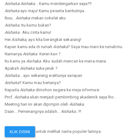
Aishaka
-
Aishaka
.. Kamu mendengarkan saya?!!
Aishaka
ayo maju! Kamu peserta berikutnya..
Ibuu..
Aishaka
makan cokelat aku
Aishaka
. Itu kamu bukan?
Aishaka
.. Aku cinta kamu!
Hei
Aishaka
, ayo kita berangkat sekarang!
Kapan kamu ada di rumah
Aishaka
? Saya mau main ke rumahmu.
Namanya
Aishaka
. Keren kan ?
Itu kamu ya
Aishaka
. Aku sudah mencari ke mana-mana
Apakah
Aishaka
suka jeruk ?
Aishaka
... ayo sekarang waktunya sarapan
Aishaka
? Kamu mau bertanya?
Kepada
Aishaka
dimohon segera ke meja informasi
Prof.
Aishaka
akan menjadi pembimbing akademik saya lho..
Meeting hari ini akan dipimpin oleh
Aishaka
.
Daan... Pemenangnya adalah...
Aishaka
...!!!
untuk melihat nama populer lainnya.
KLIK DISINI