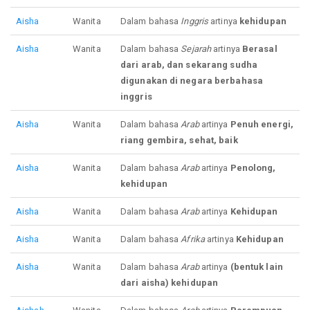
Aisha
Wanita
Dalam bahasa
Inggris
artinya
kehidupan
Aisha
Wanita
Dalam bahasa
Sejarah
artinya
Berasal
dari arab, dan sekarang sudha
digunakan di negara berbahasa
inggris
Aisha
Wanita
Dalam bahasa
Arab
artinya
Penuh energi,
riang gembira, sehat, baik
Aisha
Wanita
Dalam bahasa
Arab
artinya
Penolong,
kehidupan
Aisha
Wanita
Dalam bahasa
Arab
artinya
Kehidupan
Aisha
Wanita
Dalam bahasa
Afrika
artinya
Kehidupan
Aisha
Wanita
Dalam bahasa
Arab
artinya
(bentuk lain
dari aisha) kehidupan