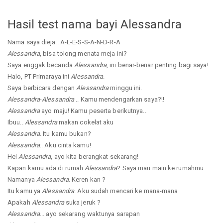
Hasil test nama bayi Alessandra
Nama saya dieja.. A-L-E-S-S-A-N-D-R-A
Alessandra
, bisa tolong menata meja ini?
Saya enggak becanda
Alessandra
, ini benar-benar penting bagi saya!
Halo, PT Primaraya ini
Alessandra
.
Saya berbicara dengan
Alessandra
minggu ini.
Alessandra
-
Alessandra
.. Kamu mendengarkan saya?!!
Alessandra
ayo maju! Kamu peserta berikutnya..
Ibuu..
Alessandra
makan cokelat aku
Alessandra
. Itu kamu bukan?
Alessandra
.. Aku cinta kamu!
Hei
Alessandra
, ayo kita berangkat sekarang!
Kapan kamu ada di rumah
Alessandra
? Saya mau main ke rumahmu.
Namanya
Alessandra
. Keren kan ?
Itu kamu ya
Alessandra
. Aku sudah mencari ke mana-mana
Apakah
Alessandra
suka jeruk ?
Alessandra
... ayo sekarang waktunya sarapan