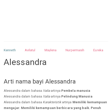
Kenneth
Avilatul
Maylena
Nurpermasih
Eureka
Julita
Matthew
Isabella
Arquelao
Kayla
Kayla
Alessandra
Nurhilman
Pathin
Muhalis
Abdullah
Arti nama bayi Alessandra
Alessandra dalam bahasa
Italia
artinya
Pembela manusia
Alessandra dalam bahasa
Italia
artinya
Pelindung Manusia
Alessandra dalam bahasa
Karakteristik
artinya
Memiliki kemampuan
mengajar. Memiliki kemampuan berbicara yang baik. Penuh