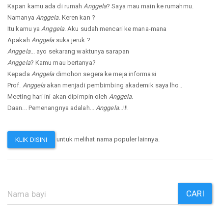
Kapan kamu ada di rumah
Anggela
? Saya mau main ke rumahmu.
Namanya
Anggela
. Keren kan ?
Itu kamu ya
Anggela
. Aku sudah mencari ke mana-mana
Apakah
Anggela
suka jeruk ?
Anggela
... ayo sekarang waktunya sarapan
Anggela
? Kamu mau bertanya?
Kepada
Anggela
dimohon segera ke meja informasi
Prof.
Anggela
akan menjadi pembimbing akademik saya lho..
Meeting hari ini akan dipimpin oleh
Anggela
.
Daan... Pemenangnya adalah...
Anggela
...!!!
untuk melihat nama populer lainnya.
KLIK DISINI
CARI