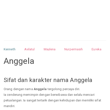
Kenneth
Avilatul
Maylena
Nurpermasih
Eureka
Julita
Matthew
Isabella
Arquelao
Kayla
Kayla
Anggela
Nurhilman
Pathin
Muhalis
Abdullah
Sifat dan karakter nama Anggela
Orang dengan nama
Anggela
tergolong percaya diri.
Ia cenderung memimpin dengan berwibawa dan selalu mencari
petualangan. Ia sangat tertarik dengan kehidupan dan memiliki sifat
mandiri.