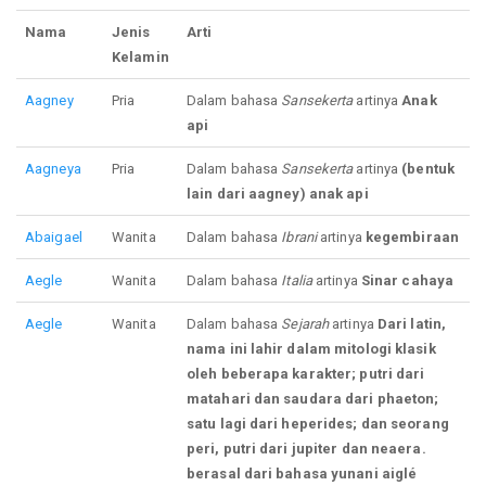
Nama
Jenis
Arti
Kelamin
Aagney
Pria
Dalam bahasa
Sansekerta
artinya
Anak
api
Aagneya
Pria
Dalam bahasa
Sansekerta
artinya
(bentuk
lain dari aagney) anak api
Abaigael
Wanita
Dalam bahasa
Ibrani
artinya
kegembiraan
Aegle
Wanita
Dalam bahasa
Italia
artinya
Sinar cahaya
Aegle
Wanita
Dalam bahasa
Sejarah
artinya
Dari latin,
nama ini lahir dalam mitologi klasik
oleh beberapa karakter; putri dari
matahari dan saudara dari phaeton;
satu lagi dari heperides; dan seorang
peri, putri dari jupiter dan neaera.
berasal dari bahasa yunani aiglé