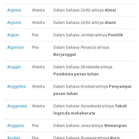
Aigneis
Wanita
Dalam bahasa
Celtic
artinya
Almai
Aigneis
Wanita
Dalam bahasa
Celtic
artinya
Alami
Aigner
Pria
Dalam bahasa
Jerman
artinya
Pemilik
Algrenon
Pria
Dalam bahasa
Perancis
artinya
Berjanggut
Anggel
Wanita
Dalam bahasa
Skotlandia
artinya
Pembawa pesan tuhan
Anggelina
Wanita
Dalam bahasa
Kristiani
artinya
Penyampai
pesan tuhan
Anggeraini
Wanita
Dalam bahasa
Sansekerta
artinya
Tokoh
legenda mahabarata
Anggeria
Pria
Dalam bahasa
Jawa
artinya
Wewangian
Anghel
Pria
Dalam bahasa
Rumania
artinya
Kurir