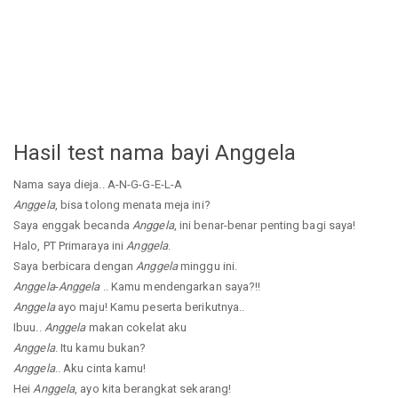
Hasil test nama bayi Anggela
Nama saya dieja.. A-N-G-G-E-L-A
Anggela
, bisa tolong menata meja ini?
Saya enggak becanda
Anggela
, ini benar-benar penting bagi saya!
Halo, PT Primaraya ini
Anggela
.
Saya berbicara dengan
Anggela
minggu ini.
Anggela
-
Anggela
.. Kamu mendengarkan saya?!!
Anggela
ayo maju! Kamu peserta berikutnya..
Ibuu..
Anggela
makan cokelat aku
Anggela
. Itu kamu bukan?
Anggela
.. Aku cinta kamu!
Hei
Anggela
, ayo kita berangkat sekarang!