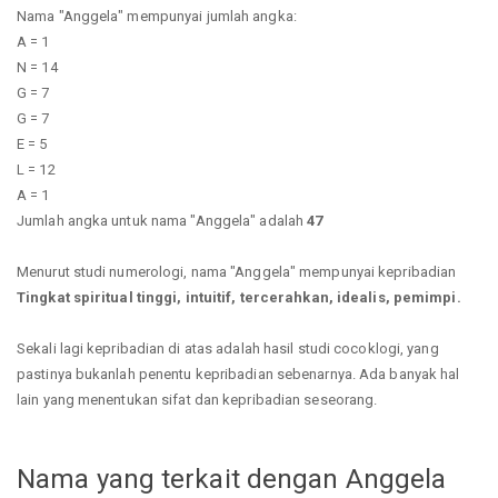
Nama "Anggela" mempunyai jumlah angka:
A = 1
N = 14
G = 7
G = 7
E = 5
L = 12
A = 1
Jumlah angka untuk nama "Anggela" adalah
47
Menurut studi numerologi, nama "Anggela" mempunyai kepribadian
Tingkat spiritual tinggi, intuitif, tercerahkan, idealis, pemimpi.
Sekali lagi kepribadian di atas adalah hasil studi cocoklogi, yang
pastinya bukanlah penentu kepribadian sebenarnya. Ada banyak hal
lain yang menentukan sifat dan kepribadian seseorang.
Nama yang terkait dengan Anggela