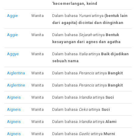
'kecemerlangan, keind
Aggie
Wanita
Dalam bahasa
Yunani
artinya
(bentuk lain
dari agapita) dicintai dan diinginkan
Aggie
Wanita
Dalam bahasa
Sejarah
artinya
Bentuk
kesayangan dari agnes dan agatha
Aggye
Wanita
Dalam bahasa
Italia
artinya
Baik dijadikan
sebuah nama
Aiglentina
Wanita
Dalam bahasa
Perancis
artinya
Bangkit
Aiglentine
Wanita
Dalam bahasa
Perancis
artinya
Bangkit
Aigneis
Wanita
Dalam bahasa
Irlandia
artinya
Suci
Aigneis
Wanita
Dalam bahasa
Ceko
artinya
Suci
Aigneis
Wanita
Dalam bahasa
Irlandia
artinya
Alami
Aigneis
Wanita
Dalam bahasa
Gaelic
artinya
Murni