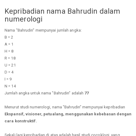
Kepribadian nama Bahrudin dalam
numerologi
Nama "Bahrudin" mempunyai jumlah angka:
B = 2
A = 1
H = 8
R = 18
U = 21
D = 4
I = 9
N = 14
Jumlah angka untuk nama "Bahrudin" adalah
77
Menurut studi numerologi, nama "Bahrudin" mempunyai kepribadian
Ekspansif, visioner, petualang, menggunakan kebebasan dengan
cara konstruktif.
Sekali lagi kepribadian di atas adalah hasil studi cocoklogi, yang