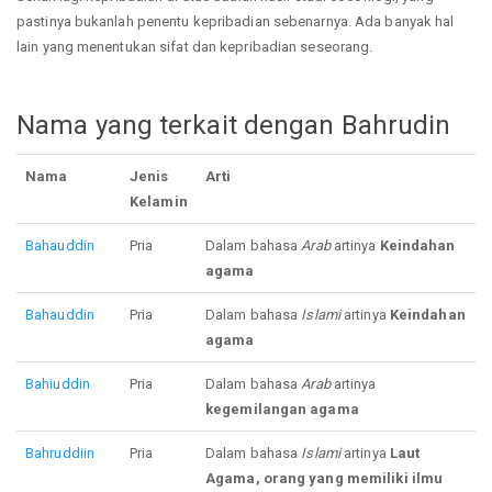
pastinya bukanlah penentu kepribadian sebenarnya. Ada banyak hal
lain yang menentukan sifat dan kepribadian seseorang.
Nama yang terkait dengan Bahrudin
Nama
Jenis
Arti
Kelamin
Bahauddin
Pria
Dalam bahasa
Arab
artinya
Keindahan
agama
Bahauddin
Pria
Dalam bahasa
Islami
artinya
Keindahan
agama
Bahiuddin
Pria
Dalam bahasa
Arab
artinya
kegemilangan agama
Bahruddiin
Pria
Dalam bahasa
Islami
artinya
Laut
Agama, orang yang memiliki ilmu