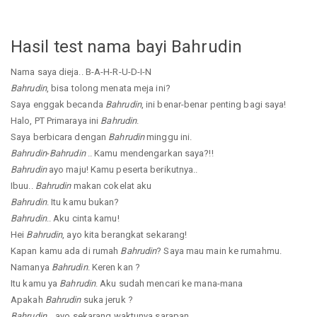
Hasil test nama bayi Bahrudin
Nama saya dieja.. B-A-H-R-U-D-I-N
Bahrudin
, bisa tolong menata meja ini?
Saya enggak becanda
Bahrudin
, ini benar-benar penting bagi saya!
Halo, PT Primaraya ini
Bahrudin
.
Saya berbicara dengan
Bahrudin
minggu ini.
Bahrudin
-
Bahrudin
.. Kamu mendengarkan saya?!!
Bahrudin
ayo maju! Kamu peserta berikutnya..
Ibuu..
Bahrudin
makan cokelat aku
Bahrudin
. Itu kamu bukan?
Bahrudin
.. Aku cinta kamu!
Hei
Bahrudin
, ayo kita berangkat sekarang!
Kapan kamu ada di rumah
Bahrudin
? Saya mau main ke rumahmu.
Namanya
Bahrudin
. Keren kan ?
Itu kamu ya
Bahrudin
. Aku sudah mencari ke mana-mana
Apakah
Bahrudin
suka jeruk ?
Bahrudin
... ayo sekarang waktunya sarapan