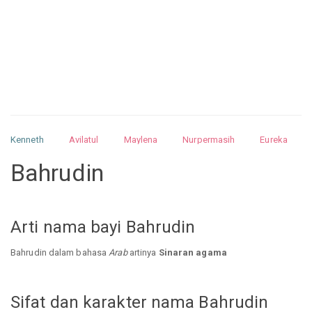
Kenneth
Avilatul
Maylena
Nurpermasih
Eureka
Julita
Matthew
Isabella
Arquelao
Kayla
Kayla
Bahrudin
Nurhilman
Pathin
Muhalis
Abdullah
Arti nama bayi Bahrudin
Bahrudin dalam bahasa
Arab
artinya
Sinaran agama
Sifat dan karakter nama Bahrudin