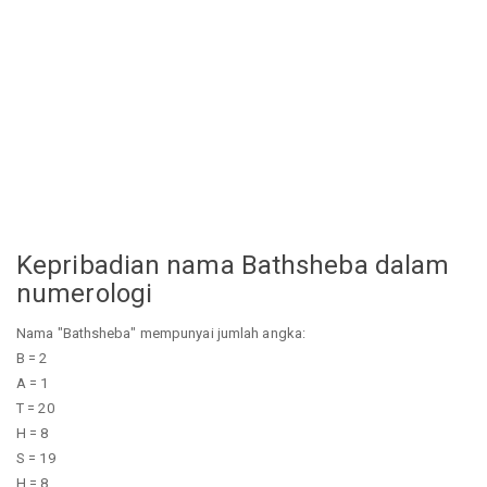
Kepribadian nama Bathsheba dalam
numerologi
Nama "Bathsheba" mempunyai jumlah angka:
B = 2
A = 1
T = 20
H = 8
S = 19
H = 8