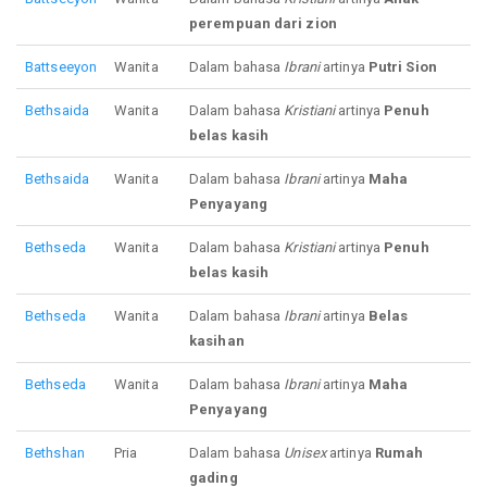
perempuan dari zion
Battseeyon
Wanita
Dalam bahasa
Ibrani
artinya
Putri Sion
Bethsaida
Wanita
Dalam bahasa
Kristiani
artinya
Penuh
belas kasih
Bethsaida
Wanita
Dalam bahasa
Ibrani
artinya
Maha
Penyayang
Bethseda
Wanita
Dalam bahasa
Kristiani
artinya
Penuh
belas kasih
Bethseda
Wanita
Dalam bahasa
Ibrani
artinya
Belas
kasihan
Bethseda
Wanita
Dalam bahasa
Ibrani
artinya
Maha
Penyayang
Bethshan
Pria
Dalam bahasa
Unisex
artinya
Rumah
gading