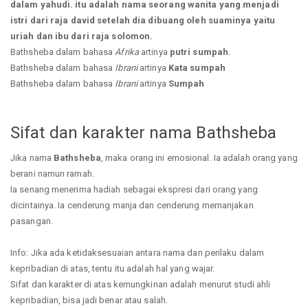
dalam yahudi. itu adalah nama seorang wanita yang menjadi
istri dari raja david setelah dia dibuang oleh suaminya yaitu
uriah dan ibu dari raja solomon.
Bathsheba dalam bahasa
Afrika
artinya
putri sumpah.
Bathsheba dalam bahasa
Ibrani
artinya
Kata sumpah
Bathsheba dalam bahasa
Ibrani
artinya
Sumpah
Sifat dan karakter nama Bathsheba
Jika nama
Bathsheba
, maka orang ini emosional. Ia adalah orang yang
berani namun ramah.
Ia senang menerima hadiah sebagai ekspresi dari orang yang
dicintainya. Ia cenderung manja dan cenderung memanjakan
pasangan.
Info: Jika ada ketidaksesuaian antara nama dan perilaku dalam
kepribadian di atas, tentu itu adalah hal yang wajar.
Sifat dan karakter di atas kemungkinan adalah menurut studi ahli
kepribadian, bisa jadi benar atau salah.