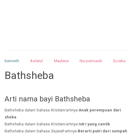
Kenneth
Avilatul
Maylena
Nurpermasih
Eureka
Julita
Matthew
Isabella
Arquelao
Kayla
Kayla
Bathsheba
Nurhilman
Pathin
Muhalis
Abdullah
Arti nama bayi Bathsheba
Bathsheba dalam bahasa
Kristiani
artinya
Anak perempuan dari
sheba
Bathsheba dalam bahasa
Kristiani
artinya
Istri yang cantik
Bathsheba dalam bahasa
Sejarah
artinya
Berarti putri dari sumpah