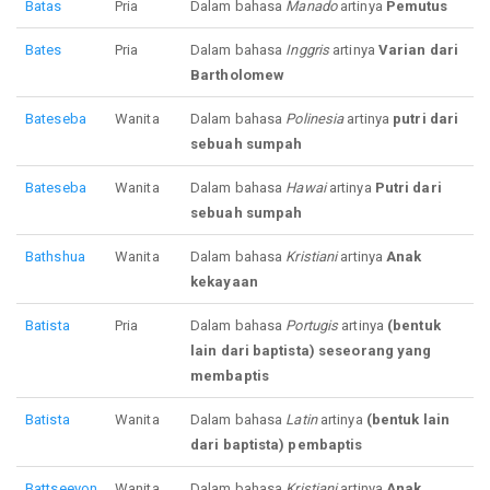
Batas
Pria
Dalam bahasa
Manado
artinya
Pemutus
Bates
Pria
Dalam bahasa
Inggris
artinya
Varian dari
Bartholomew
Bateseba
Wanita
Dalam bahasa
Polinesia
artinya
putri dari
sebuah sumpah
Bateseba
Wanita
Dalam bahasa
Hawai
artinya
Putri dari
sebuah sumpah
Bathshua
Wanita
Dalam bahasa
Kristiani
artinya
Anak
kekayaan
Batista
Pria
Dalam bahasa
Portugis
artinya
(bentuk
lain dari baptista) seseorang yang
membaptis
Batista
Wanita
Dalam bahasa
Latin
artinya
(bentuk lain
dari baptista) pembaptis
Battseeyon
Wanita
Dalam bahasa
Kristiani
artinya
Anak