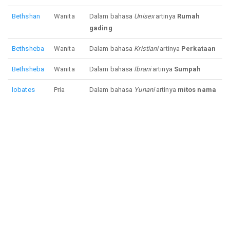
Bethshan
Wanita
Dalam bahasa
Unisex
artinya
Rumah
gading
Bethsheba
Wanita
Dalam bahasa
Kristiani
artinya
Perkataan
Bethsheba
Wanita
Dalam bahasa
Ibrani
artinya
Sumpah
Iobates
Pria
Dalam bahasa
Yunani
artinya
mitos nama