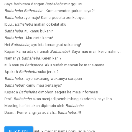
Saya berbicara dengan
Bathsheba
minggu ini.
Bathsheba
-
Bathsheba
.. Kamu mendengarkan saya?!!
Bathsheba
ayo maju! Kamu peserta berikutnya..
Ibuu..
Bathsheba
makan cokelat aku
Bathsheba
. Itu kamu bukan?
Bathsheba
.. Aku cinta kamu!
Hei
Bathsheba
, ayo kita berangkat sekarang!
Kapan kamu ada di rumah
Bathsheba
? Saya mau main ke rumahmu.
Namanya
Bathsheba
. Keren kan ?
Itu kamu ya
Bathsheba
. Aku sudah mencari ke mana-mana
Apakah
Bathsheba
suka jeruk ?
Bathsheba
... ayo sekarang waktunya sarapan
Bathsheba
? Kamu mau bertanya?
Kepada
Bathsheba
dimohon segera ke meja informasi
Prof.
Bathsheba
akan menjadi pembimbing akademik saya lho..
Meeting hari ini akan dipimpin oleh
Bathsheba
.
Daan... Pemenangnya adalah...
Bathsheba
...!!!
untuk melihat nama populer lainnya.
KLIK DISINI