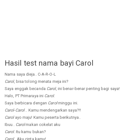
Hasil test nama bayi Carol
Nama saya dieja.. C-A-R-O-L
Carol
, bisa tolong menata meja ini?
Saya enggak becanda
Carol
, ini benar-benar penting bagi saya!
Halo, PT Primaraya ini
Carol
.
Saya berbicara dengan
Carol
minggu ini.
Carol
-
Carol
.. Kamu mendengarkan saya?!!
Carol
ayo maju! Kamu peserta berikutnya..
Ibuu..
Carol
makan cokelat aku
Carol
. Itu kamu bukan?
Carol
.. Aku cinta kamu!