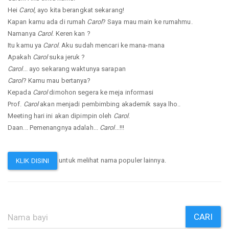
Hei
Carol
, ayo kita berangkat sekarang!
Kapan kamu ada di rumah
Carol
? Saya mau main ke rumahmu.
Namanya
Carol
. Keren kan ?
Itu kamu ya
Carol
. Aku sudah mencari ke mana-mana
Apakah
Carol
suka jeruk ?
Carol
... ayo sekarang waktunya sarapan
Carol
? Kamu mau bertanya?
Kepada
Carol
dimohon segera ke meja informasi
Prof.
Carol
akan menjadi pembimbing akademik saya lho..
Meeting hari ini akan dipimpin oleh
Carol
.
Daan... Pemenangnya adalah...
Carol
...!!!
untuk melihat nama populer lainnya.
KLIK DISINI
CARI