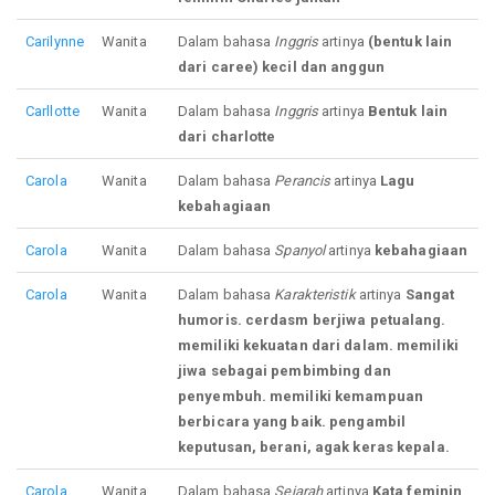
Carilynne
Wanita
Dalam bahasa
Inggris
artinya
(bentuk lain
dari caree) kecil dan anggun
Carllotte
Wanita
Dalam bahasa
Inggris
artinya
Bentuk lain
dari charlotte
Carola
Wanita
Dalam bahasa
Perancis
artinya
Lagu
kebahagiaan
Carola
Wanita
Dalam bahasa
Spanyol
artinya
kebahagiaan
Carola
Wanita
Dalam bahasa
Karakteristik
artinya
Sangat
humoris. cerdasm berjiwa petualang.
memiliki kekuatan dari dalam. memiliki
jiwa sebagai pembimbing dan
penyembuh. memiliki kemampuan
berbicara yang baik. pengambil
keputusan, berani, agak keras kepala.
Carola
Wanita
Dalam bahasa
Sejarah
artinya
Kata feminin