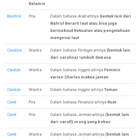
Kelamin
Bachrul
Pria
Dalam bahasa
Arab
artinya
bentuk lain dari
Bahrul Berarti laut atau bisa juga
bermaksud Kekuatan atau pengetahuan
mengenai laut
Caralina
Wanita
Dalam bahasa
Portugis
artinya
(bentuk lain
dari carolina) tumbuh dewasa
Caralyn
Wanita
Dalam bahasa
Inggris
artinya
Feminin
varian Charles makna jantan
Caralyn
Wanita
Dalam bahasa
Inggris
artinya
Teman
Carel
Pria
Dalam bahasa
Perancis
artinya
Kuat
Carel
Pria
Dalam bahasa
Jerman
artinya
(bentuk lain
dari caroll) orang yang bebas
Carel
Wanita
Dalam bahasa
Jerman
artinya
(bentuk lain