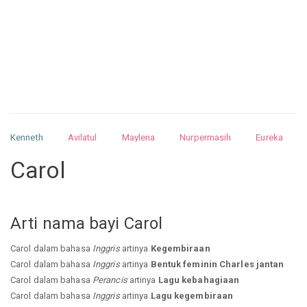
Kenneth
Avilatul
Maylena
Nurpermasih
Eureka
Julita
Matthew
Isabella
Arquelao
Kayla
Kayla
Carol
Nurhilman
Pathin
Muhalis
Abdullah
Arti nama bayi Carol
Carol dalam bahasa
Inggris
artinya
Kegembiraan
Carol dalam bahasa
Inggris
artinya
Bentuk feminin Charles jantan
Carol dalam bahasa
Perancis
artinya
Lagu kebahagiaan
Carol dalam bahasa
Inggris
artinya
Lagu kegembiraan