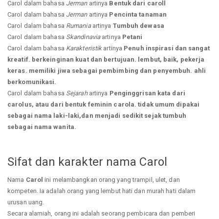
Carol dalam bahasa
Jerman
artinya
Bentuk dari caroll
Carol dalam bahasa
Jerman
artinya
Pencinta tanaman
Carol dalam bahasa
Rumania
artinya
Tumbuh dewasa
Carol dalam bahasa
Skandinavia
artinya
Petani
Carol dalam bahasa
Karakteristik
artinya
Penuh inspirasi dan sangat
kreatif. berkeinginan kuat dan bertujuan. lembut, baik, pekerja
keras. memiliki jiwa sebagai pembimbing dan penyembuh. ahli
berkomunikasi.
Carol dalam bahasa
Sejarah
artinya
Penginggrisan kata dari
carolus, atau dari bentuk feminin carola. tidak umum dipakai
sebagai nama laki-laki,dan menjadi sedikit sejak tumbuh
sebagai nama wanita.
Sifat dan karakter nama Carol
Nama
Carol
ini melambangkan orang yang trampil, ulet, dan
kompeten. Ia adalah orang yang lembut hati dan murah hati dalam
urusan uang.
Secara alamiah, orang ini adalah seorang pembicara dan pemberi