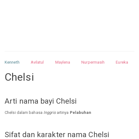
Kenneth
Avilatul
Maylena
Nurpermasih
Eureka
Julita
Matthew
Isabella
Arquelao
Kayla
Kayla
Chelsi
Nurhilman
Pathin
Muhalis
Abdullah
Arti nama bayi Chelsi
Chelsi dalam bahasa
Inggris
artinya
Pelabuhan
Sifat dan karakter nama Chelsi