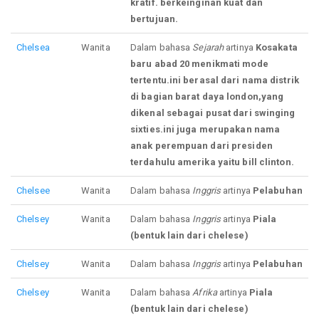
kratif. berkeinginan kuat dan
bertujuan.
Chelsea
Wanita
Dalam bahasa
Sejarah
artinya
Kosakata
baru abad 20 menikmati mode
tertentu.ini berasal dari nama distrik
di bagian barat daya london,yang
dikenal sebagai pusat dari swinging
sixties.ini juga merupakan nama
anak perempuan dari presiden
terdahulu amerika yaitu bill clinton.
Chelsee
Wanita
Dalam bahasa
Inggris
artinya
Pelabuhan
Chelsey
Wanita
Dalam bahasa
Inggris
artinya
Piala
(bentuk lain dari chelese)
Chelsey
Wanita
Dalam bahasa
Inggris
artinya
Pelabuhan
Chelsey
Wanita
Dalam bahasa
Afrika
artinya
Piala
(bentuk lain dari chelese)