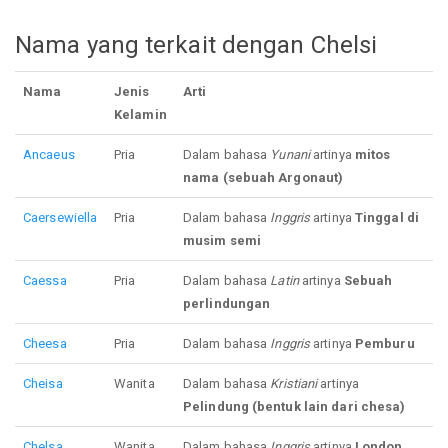
Nama yang terkait dengan Chelsi
Nama
Jenis
Arti
Kelamin
Ancaeus
Pria
Dalam bahasa
Yunani
artinya
mitos
nama (sebuah Argonaut)
Caersewiella
Pria
Dalam bahasa
Inggris
artinya
Tinggal di
musim semi
Caessa
Pria
Dalam bahasa
Latin
artinya
Sebuah
perlindungan
Cheesa
Pria
Dalam bahasa
Inggris
artinya
Pemburu
Cheisa
Wanita
Dalam bahasa
Kristiani
artinya
Pelindung (bentuk lain dari chesa)
Chelsa
Wanita
Dalam bahasa
Inggris
artinya
London