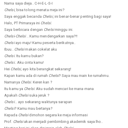
Nama saya dieja.. C-H-E-L-S-I
Chelsi
, bisa tolong menata meja ini?
Saya enggak becanda
Chelsi
, ini benar-benar penting bagi saya!
Halo, PT Primaraya ini
Chelsi
.
Saya berbicara dengan
Chelsi
minggu ini.
Chelsi
-
Chelsi
.. Kamu mendengarkan saya?!!
Chelsi
ayo maju! Kamu peserta berikutnya..
Ibuu..
Chelsi
makan cokelat aku
Chelsi
. Itu kamu bukan?
Chelsi
.. Aku cinta kamu!
Hei
Chelsi
, ayo kita berangkat sekarang!
Kapan kamu ada di rumah
Chelsi
? Saya mau main ke rumahmu.
Namanya
Chelsi
. Keren kan ?
Itu kamu ya
Chelsi
. Aku sudah mencari ke mana-mana
Apakah
Chelsi
suka jeruk ?
Chelsi
... ayo sekarang waktunya sarapan
Chelsi
? Kamu mau bertanya?
Kepada
Chelsi
dimohon segera ke meja informasi
Prof.
Chelsi
akan menjadi pembimbing akademik saya lho..