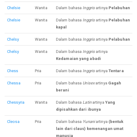
Chelsie
Wanita
Dalam bahasa
Inggris
artinya
Pelabuhan
Chelsie
Wanita
Dalam bahasa
Inggris
artinya
Pelabuhan
kapal
Chelsy
Wanita
Dalam bahasa
Inggris
artinya
Pelabuhan
Chelsy
Wanita
Dalam bahasa
Inggris
artinya
Kedamaian yang abadi
Chess
Pria
Dalam bahasa
Inggris
artinya
Tentara
Chessa
Pria
Dalam bahasa
Unisex
artinya
Gagah
berani
Chessyria
Wanita
Dalam bahasa
Latin
artinya
Yang
dipisahkan dari ibunya
Cleosa
Pria
Dalam bahasa
Yunani
artinya
(bentuk
lain dari claus) kemenangan umat
manusia