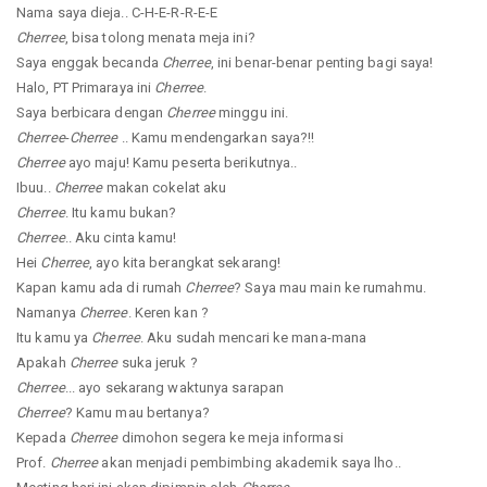
Nama saya dieja.. C-H-E-R-R-E-E
Cherree
, bisa tolong menata meja ini?
Saya enggak becanda
Cherree
, ini benar-benar penting bagi saya!
Halo, PT Primaraya ini
Cherree
.
Saya berbicara dengan
Cherree
minggu ini.
Cherree
-
Cherree
.. Kamu mendengarkan saya?!!
Cherree
ayo maju! Kamu peserta berikutnya..
Ibuu..
Cherree
makan cokelat aku
Cherree
. Itu kamu bukan?
Cherree
.. Aku cinta kamu!
Hei
Cherree
, ayo kita berangkat sekarang!
Kapan kamu ada di rumah
Cherree
? Saya mau main ke rumahmu.
Namanya
Cherree
. Keren kan ?
Itu kamu ya
Cherree
. Aku sudah mencari ke mana-mana
Apakah
Cherree
suka jeruk ?
Cherree
... ayo sekarang waktunya sarapan
Cherree
? Kamu mau bertanya?
Kepada
Cherree
dimohon segera ke meja informasi
Prof.
Cherree
akan menjadi pembimbing akademik saya lho..