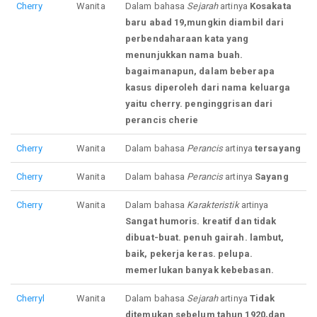
Cherry
Wanita
Dalam bahasa
Sejarah
artinya
Kosakata
baru abad 19,mungkin diambil dari
perbendaharaan kata yang
menunjukkan nama buah.
bagaimanapun, dalam beberapa
kasus diperoleh dari nama keluarga
yaitu cherry. penginggrisan dari
perancis cherie
Cherry
Wanita
Dalam bahasa
Perancis
artinya
tersayang
Cherry
Wanita
Dalam bahasa
Perancis
artinya
Sayang
Cherry
Wanita
Dalam bahasa
Karakteristik
artinya
Sangat humoris. kreatif dan tidak
dibuat-buat. penuh gairah. lambut,
baik, pekerja keras. pelupa.
memerlukan banyak kebebasan.
Cherryl
Wanita
Dalam bahasa
Sejarah
artinya
Tidak
ditemukan sebelum tahun 1920,dan