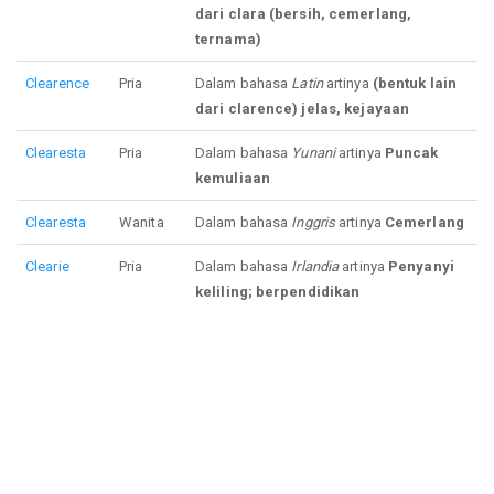
dari clara (bersih, cemerlang,
ternama)
Clearence
Pria
Dalam bahasa
Latin
artinya
(bentuk lain
dari clarence) jelas, kejayaan
Clearesta
Pria
Dalam bahasa
Yunani
artinya
Puncak
kemuliaan
Clearesta
Wanita
Dalam bahasa
Inggris
artinya
Cemerlang
Clearie
Pria
Dalam bahasa
Irlandia
artinya
Penyanyi
keliling; berpendidikan