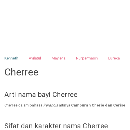
Kenneth
Avilatul
Maylena
Nurpermasih
Eureka
Julita
Matthew
Isabella
Arquelao
Kayla
Kayla
Cherree
Nurhilman
Pathin
Muhalis
Abdullah
Arti nama bayi Cherree
Cherree dalam bahasa
Perancis
artinya
Campuran Cherie dan Cerise
Sifat dan karakter nama Cherree