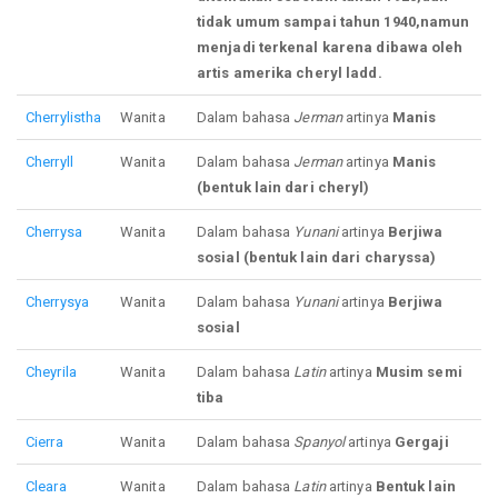
tidak umum sampai tahun 1940,namun
menjadi terkenal karena dibawa oleh
artis amerika cheryl ladd.
Cherrylistha
Wanita
Dalam bahasa
Jerman
artinya
Manis
Cherryll
Wanita
Dalam bahasa
Jerman
artinya
Manis
(bentuk lain dari cheryl)
Cherrysa
Wanita
Dalam bahasa
Yunani
artinya
Berjiwa
sosial (bentuk lain dari charyssa)
Cherrysya
Wanita
Dalam bahasa
Yunani
artinya
Berjiwa
sosial
Cheyrila
Wanita
Dalam bahasa
Latin
artinya
Musim semi
tiba
Cierra
Wanita
Dalam bahasa
Spanyol
artinya
Gergaji
Cleara
Wanita
Dalam bahasa
Latin
artinya
Bentuk lain