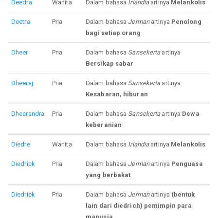
Deedra
Wanita
Dalam bahasa
Irlandia
artinya
Melankolis
Deetra
Pria
Dalam bahasa
Jerman
artinya
Penolong
bagi setiap orang
Dheer
Pria
Dalam bahasa
Sansekerta
artinya
Bersikap sabar
Dheeraj
Pria
Dalam bahasa
Sansekerta
artinya
Kesabaran, hiburan
Dheerandra
Pria
Dalam bahasa
Sansekerta
artinya
Dewa
keberanian
Diedre
Wanita
Dalam bahasa
Irlandia
artinya
Melankolis
Diedrick
Pria
Dalam bahasa
Jerman
artinya
Penguasa
yang berbakat
Diedrick
Pria
Dalam bahasa
Jerman
artinya
(bentuk
lain dari diedrich) pemimpin para
manusia