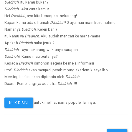
Diedrich
. Itu kamu bukan?
Diedrich
.. Aku cinta kamu!
Hei
Diedrich
, ayo kita berangkat sekarang!
Kapan kamu ada di rumah
Diedrich
? Saya mau main ke rumahmu.
Namanya
Diedrich
. Keren kan ?
Itu kamu ya
Diedrich
. Aku sudah mencari ke mana-mana
Apakah
Diedrich
suka jeruk ?
Diedrich
... ayo sekarang waktunya sarapan
Diedrich
? Kamu mau bertanya?
Kepada
Diedrich
dimohon segera ke meja informasi
Prof.
Diedrich
akan menjadi pembimbing akademik saya lho..
Meeting hari ini akan dipimpin oleh
Diedrich
.
Daan... Pemenangnya adalah...
Diedrich
...!!!
untuk melihat nama populer lainnya.
KLIK DISINI