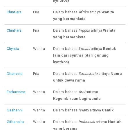
kynthos)
Chintiara
Pria
Dalam bahasa
Afrika
artinya
Wanita
yang bermahkota
Chintiara
Pria
Dalam bahasa
Inggris
artinya
Wanita
yang bermahkota
Chyntia
Wanita
Dalam bahasa
Yunani
artinya
Bentuk
lain dari cynthia (dari gunung
kynthos)
Dhanvine
Pria
Dalam bahasa
Sansekerta
artinya
Nama
untuk dewa rama
Farhunnisa
Wanita
Dalam bahasa
Arab
artinya
Kegembiraan bagi wanita
Gashanni
Wanita
Dalam bahasa
Islami
artinya
Cantik
Githanaira
Wanita
Dalam bahasa
Indonesia
artinya
Hadiah
yang bersinar