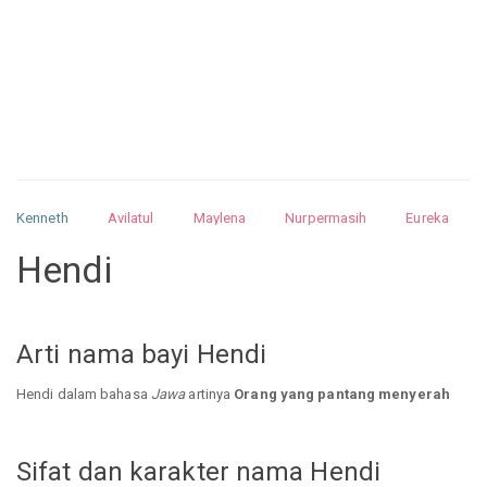
Kenneth
Avilatul
Maylena
Nurpermasih
Eureka
Julita
Matthew
Isabella
Arquelao
Kayla
Kayla
Hendi
Nurhilman
Pathin
Muhalis
Abdullah
Arti nama bayi Hendi
Hendi dalam bahasa
Jawa
artinya
Orang yang pantang menyerah
Sifat dan karakter nama Hendi