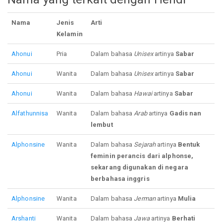
Nama
Jenis
Arti
Kelamin
Ahonui
Pria
Dalam bahasa
Unisex
artinya
Sabar
Ahonui
Wanita
Dalam bahasa
Unisex
artinya
Sabar
Ahonui
Wanita
Dalam bahasa
Hawai
artinya
Sabar
Alfathunnisa
Wanita
Dalam bahasa
Arab
artinya
Gadis nan
lembut
Alphonsine
Wanita
Dalam bahasa
Sejarah
artinya
Bentuk
feminin perancis dari alphonse,
sekarang digunakan di negara
berbahasa inggris
Alphonsine
Wanita
Dalam bahasa
Jerman
artinya
Mulia
Arshanti
Wanita
Dalam bahasa
Jawa
artinya
Berhati