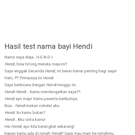
Hasil test nama bayi Hendi
Nama saya dieja.. H-E-N-D-I
Hendi
, bisa tolong menata meja ini?
Saya enggak becanda
Hendi
, ini benar-benar penting bagi saya!
Halo, PT Primaraya ini
Hendi
.
Saya berbicara dengan
Hendi
minggu ini.
Hendi
-
Hendi
.. Kamu mendengarkan saya?!!
Hendi
ayo maju! Kamu peserta berikutnya..
Ibuu..
Hendi
makan cokelat aku
Hendi
. Itu kamu bukan?
Hendi
.. Aku cinta kamu!
Hei
Hendi
, ayo kita berangkat sekarang!
Kapan kamu ada di rumah
Hendi
? Saya mau main ke rumahmu.