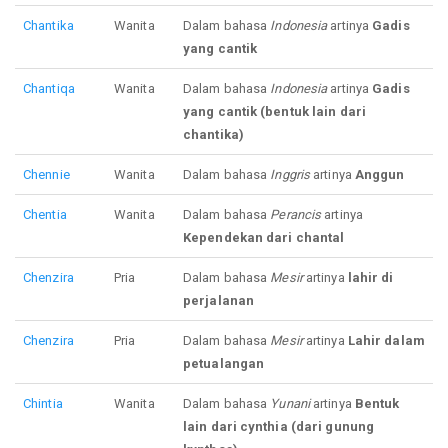
Chantika
Wanita
Dalam bahasa
Indonesia
artinya
Gadis
yang cantik
Chantiqa
Wanita
Dalam bahasa
Indonesia
artinya
Gadis
yang cantik (bentuk lain dari
chantika)
Chennie
Wanita
Dalam bahasa
Inggris
artinya
Anggun
Chentia
Wanita
Dalam bahasa
Perancis
artinya
Kependekan dari chantal
Chenzira
Pria
Dalam bahasa
Mesir
artinya
lahir di
perjalanan
Chenzira
Pria
Dalam bahasa
Mesir
artinya
Lahir dalam
petualangan
Chintia
Wanita
Dalam bahasa
Yunani
artinya
Bentuk
lain dari cynthia (dari gunung