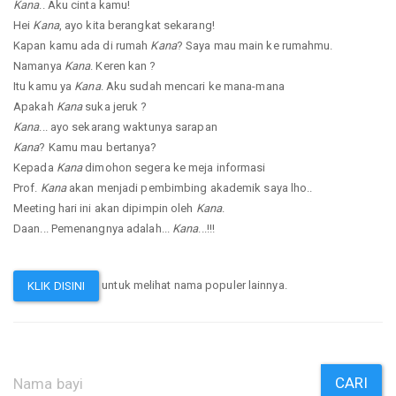
Kana
.. Aku cinta kamu!
Hei
Kana
, ayo kita berangkat sekarang!
Kapan kamu ada di rumah
Kana
? Saya mau main ke rumahmu.
Namanya
Kana
. Keren kan ?
Itu kamu ya
Kana
. Aku sudah mencari ke mana-mana
Apakah
Kana
suka jeruk ?
Kana
... ayo sekarang waktunya sarapan
Kana
? Kamu mau bertanya?
Kepada
Kana
dimohon segera ke meja informasi
Prof.
Kana
akan menjadi pembimbing akademik saya lho..
Meeting hari ini akan dipimpin oleh
Kana
.
Daan... Pemenangnya adalah...
Kana
...!!!
untuk melihat nama populer lainnya.
KLIK DISINI
CARI