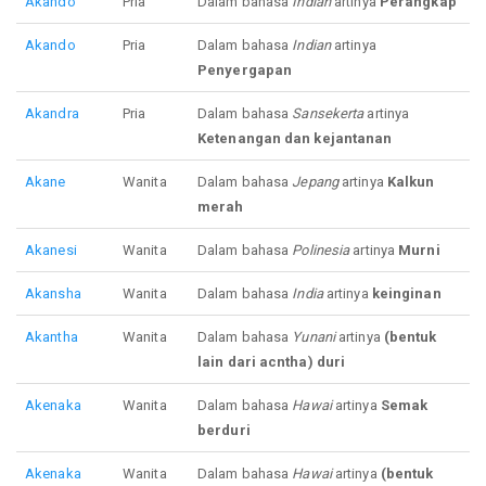
Akando
Pria
Dalam bahasa
Indian
artinya
Perangkap
Akando
Pria
Dalam bahasa
Indian
artinya
Penyergapan
Akandra
Pria
Dalam bahasa
Sansekerta
artinya
Ketenangan dan kejantanan
Akane
Wanita
Dalam bahasa
Jepang
artinya
Kalkun
merah
Akanesi
Wanita
Dalam bahasa
Polinesia
artinya
Murni
Akansha
Wanita
Dalam bahasa
India
artinya
keinginan
Akantha
Wanita
Dalam bahasa
Yunani
artinya
(bentuk
lain dari acntha) duri
Akenaka
Wanita
Dalam bahasa
Hawai
artinya
Semak
berduri
Akenaka
Wanita
Dalam bahasa
Hawai
artinya
(bentuk