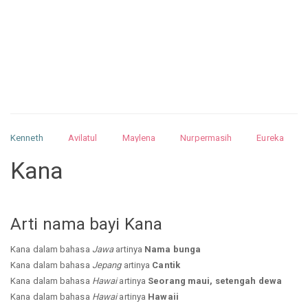
Kenneth
Avilatul
Maylena
Nurpermasih
Eureka
Julita
Matthew
Isabella
Arquelao
Kayla
Kayla
Kana
Nurhilman
Pathin
Muhalis
Abdullah
Arti nama bayi Kana
Kana dalam bahasa
Jawa
artinya
Nama bunga
Kana dalam bahasa
Jepang
artinya
Cantik
Kana dalam bahasa
Hawai
artinya
Seorang maui, setengah dewa
Kana dalam bahasa
Hawai
artinya
Hawaii