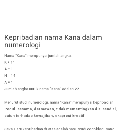
Kepribadian nama Kana dalam
numerologi
Nama "Kana" mempunyai jumlah angka:
K = 11
A = 1
N = 14
A = 1
Jumlah angka untuk nama "Kana" adalah
27
Menurut studi numerologi, nama "Kana" mempunyai kepribadian
Peduli sesama, dermawan, tidak mementingkan diri sendiri,
patuh terhadap kewajiban, ekspresi kreatif.
Sekali lagi kepribadian di atas adalah hasil studi cocoklogi, yang