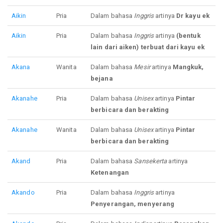
Aikin
Pria
Dalam bahasa
Inggris
artinya
Dr kayu ek
Aikin
Pria
Dalam bahasa
Inggris
artinya
(bentuk
lain dari aiken) terbuat dari kayu ek
Akana
Wanita
Dalam bahasa
Mesir
artinya
Mangkuk,
bejana
Akanahe
Pria
Dalam bahasa
Unisex
artinya
Pintar
berbicara dan berakting
Akanahe
Wanita
Dalam bahasa
Unisex
artinya
Pintar
berbicara dan berakting
Akand
Pria
Dalam bahasa
Sansekerta
artinya
Ketenangan
Akando
Pria
Dalam bahasa
Inggris
artinya
Penyerangan, menyerang