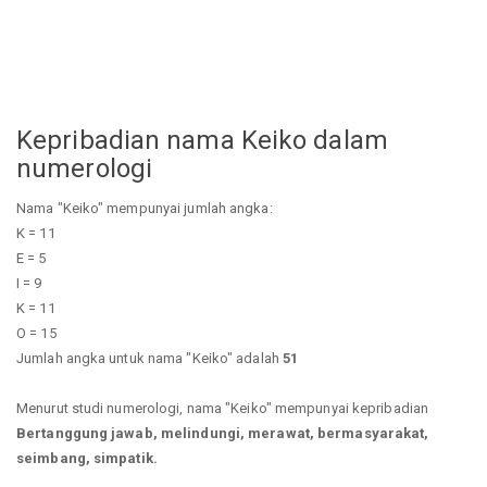
Kepribadian nama Keiko dalam
numerologi
Nama "Keiko" mempunyai jumlah angka:
K = 11
E = 5
I = 9
K = 11
O = 15
Jumlah angka untuk nama "Keiko" adalah
51
Menurut studi numerologi, nama "Keiko" mempunyai kepribadian
Bertanggung jawab, melindungi, merawat, bermasyarakat,
seimbang, simpatik.