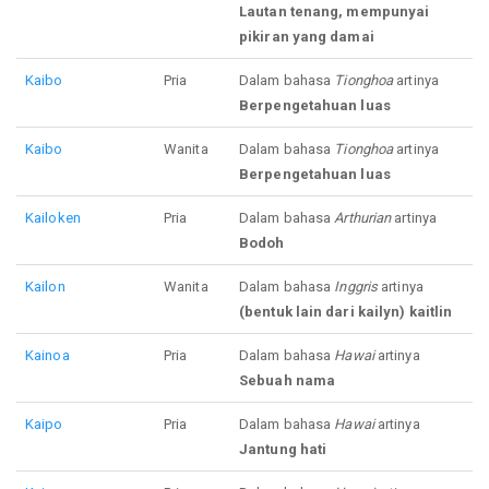
Lautan tenang, mempunyai
pikiran yang damai
Kaibo
Pria
Dalam bahasa
Tionghoa
artinya
Berpengetahuan luas
Kaibo
Wanita
Dalam bahasa
Tionghoa
artinya
Berpengetahuan luas
Kailoken
Pria
Dalam bahasa
Arthurian
artinya
Bodoh
Kailon
Wanita
Dalam bahasa
Inggris
artinya
(bentuk lain dari kailyn) kaitlin
Kainoa
Pria
Dalam bahasa
Hawai
artinya
Sebuah nama
Kaipo
Pria
Dalam bahasa
Hawai
artinya
Jantung hati