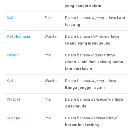
yang sangat dalam
Kaito
Pria
Dalam bahasa
Jepang
artinya
Laut
terbang
Kaitokomauri
Wanita
Dalam bahasa
Polinesia
artinya
Orang yang mendukung
Kaivon
Pria
Dalam bahasa
Inggris
artinya
(bentuk lain dari kaiven) nama
lain dari kevin
Keito
Wanita
Dalam bahasa
Jepang
artinya
Bunga jengger ayam
Khisore
Pria
Dalam bahasa
Sansekerta
artinya
Anak muda
Krisoijn
Pria
Dalam bahasa
Belanda
artinya
berambut keriting