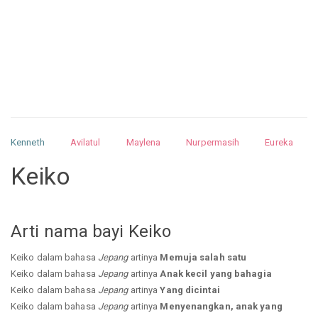
Kenneth
Avilatul
Maylena
Nurpermasih
Eureka
Julita
Matthew
Isabella
Arquelao
Kayla
Kayla
Keiko
Nurhilman
Pathin
Muhalis
Abdullah
Arti nama bayi Keiko
Keiko dalam bahasa
Jepang
artinya
Memuja salah satu
Keiko dalam bahasa
Jepang
artinya
Anak kecil yang bahagia
Keiko dalam bahasa
Jepang
artinya
Yang dicintai
Keiko dalam bahasa
Jepang
artinya
Menyenangkan, anak yang