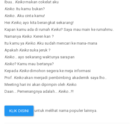
Ibuu..
Keiko
makan cokelat aku
Keiko
. Itu kamu bukan?
Keiko
.. Aku cinta kamu!
Hei
Keiko
, ayo kita berangkat sekarang!
Kapan kamu ada di rumah
Keiko
? Saya mau main ke rumahmu.
Namanya
Keiko
. Keren kan ?
Itu kamu ya
Keiko
. Aku sudah mencari ke mana-mana
Apakah
Keiko
suka jeruk ?
Keiko
... ayo sekarang waktunya sarapan
Keiko
? Kamu mau bertanya?
Kepada
Keiko
dimohon segera ke meja informasi
Prof.
Keiko
akan menjadi pembimbing akademik saya lho..
Meeting hari ini akan dipimpin oleh
Keiko
.
Daan... Pemenangnya adalah...
Keiko
...!!!
untuk melihat nama populer lainnya.
KLIK DISINI