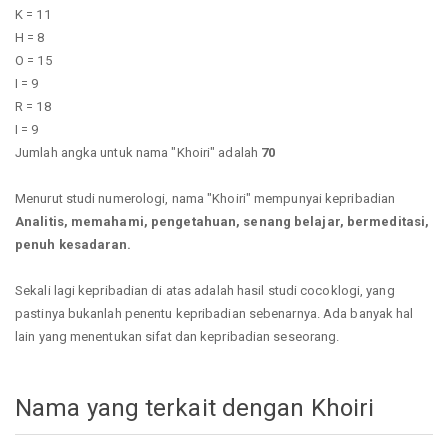
K = 11
H = 8
O = 15
I = 9
R = 18
I = 9
Jumlah angka untuk nama "Khoiri" adalah
70
Menurut studi numerologi, nama "Khoiri" mempunyai kepribadian
Analitis, memahami, pengetahuan, senang belajar, bermeditasi,
penuh kesadaran.
Sekali lagi kepribadian di atas adalah hasil studi cocoklogi, yang
pastinya bukanlah penentu kepribadian sebenarnya. Ada banyak hal
lain yang menentukan sifat dan kepribadian seseorang.
Nama yang terkait dengan Khoiri