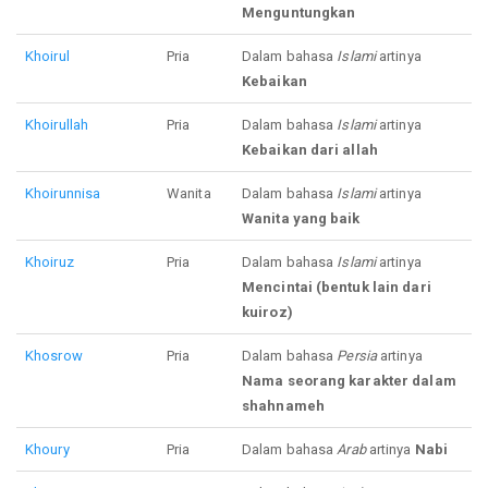
Menguntungkan
Khoirul
Pria
Dalam bahasa
Islami
artinya
Kebaikan
Khoirullah
Pria
Dalam bahasa
Islami
artinya
Kebaikan dari allah
Khoirunnisa
Wanita
Dalam bahasa
Islami
artinya
Wanita yang baik
Khoiruz
Pria
Dalam bahasa
Islami
artinya
Mencintai (bentuk lain dari
kuiroz)
Khosrow
Pria
Dalam bahasa
Persia
artinya
Nama seorang karakter dalam
shahnameh
Khoury
Pria
Dalam bahasa
Arab
artinya
Nabi