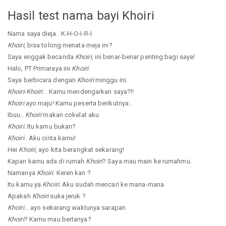
Hasil test nama bayi Khoiri
Nama saya dieja.. K-H-O-I-R-I
Khoiri
, bisa tolong menata meja ini?
Saya enggak becanda
Khoiri
, ini benar-benar penting bagi saya!
Halo, PT Primaraya ini
Khoiri
.
Saya berbicara dengan
Khoiri
minggu ini.
Khoiri
-
Khoiri
.. Kamu mendengarkan saya?!!
Khoiri
ayo maju! Kamu peserta berikutnya..
Ibuu..
Khoiri
makan cokelat aku
Khoiri
. Itu kamu bukan?
Khoiri
.. Aku cinta kamu!
Hei
Khoiri
, ayo kita berangkat sekarang!
Kapan kamu ada di rumah
Khoiri
? Saya mau main ke rumahmu.
Namanya
Khoiri
. Keren kan ?
Itu kamu ya
Khoiri
. Aku sudah mencari ke mana-mana
Apakah
Khoiri
suka jeruk ?
Khoiri
... ayo sekarang waktunya sarapan
Khoiri
? Kamu mau bertanya?