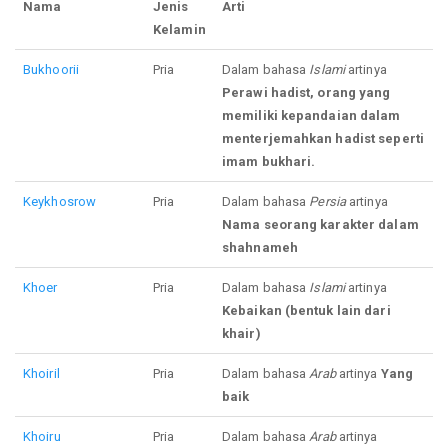
Nama
Jenis
Arti
Kelamin
Bukhoorii
Pria
Dalam bahasa
Islami
artinya
Perawi hadist, orang yang
memiliki kepandaian dalam
menterjemahkan hadist seperti
imam bukhari.
Keykhosrow
Pria
Dalam bahasa
Persia
artinya
Nama seorang karakter dalam
shahnameh
Khoer
Pria
Dalam bahasa
Islami
artinya
Kebaikan (bentuk lain dari
khair)
Khoiril
Pria
Dalam bahasa
Arab
artinya
Yang
baik
Khoiru
Pria
Dalam bahasa
Arab
artinya