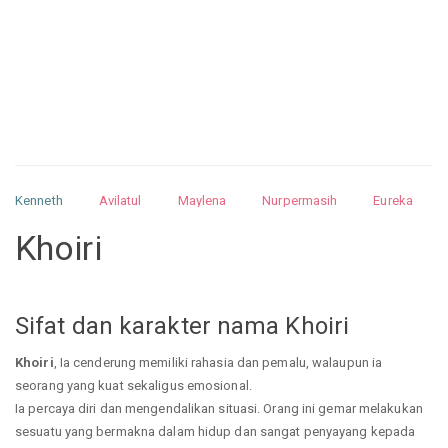
Kenneth
Avilatul
Maylena
Nurpermasih
Eureka
Julita
Matthew
Isabella
Arquelao
Kayla
Kayla
Khoiri
Nurhilman
Pathin
Muhalis
Abdullah
Sifat dan karakter nama Khoiri
Khoiri
, Ia cenderung memiliki rahasia dan pemalu, walaupun ia
seorang yang kuat sekaligus emosional.
Ia percaya diri dan mengendalikan situasi. Orang ini gemar melakukan
sesuatu yang bermakna dalam hidup dan sangat penyayang kepada