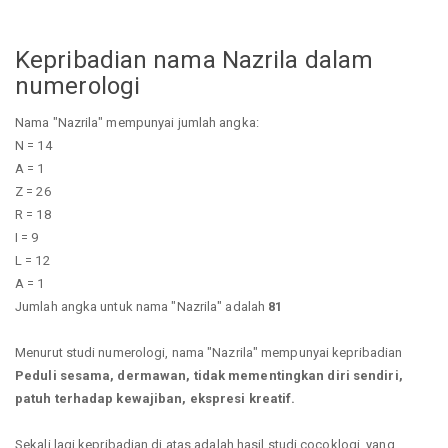
Kepribadian nama Nazrila dalam
numerologi
Nama "Nazrila" mempunyai jumlah angka:
N = 14
A = 1
Z = 26
R = 18
I = 9
L = 12
A = 1
Jumlah angka untuk nama "Nazrila" adalah
81
Menurut studi numerologi, nama "Nazrila" mempunyai kepribadian
Peduli sesama, dermawan, tidak mementingkan diri sendiri,
patuh terhadap kewajiban, ekspresi kreatif.
Sekali lagi kepribadian di atas adalah hasil studi cocoklogi, yang