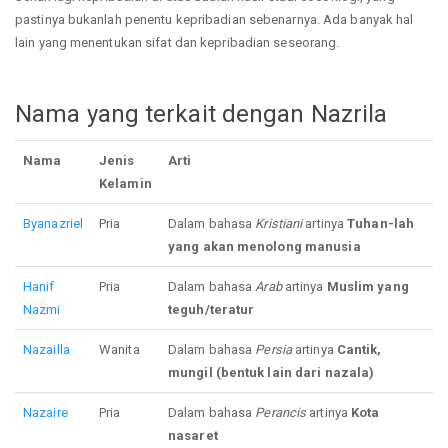
pastinya bukanlah penentu kepribadian sebenarnya. Ada banyak hal
lain yang menentukan sifat dan kepribadian seseorang.
Nama yang terkait dengan Nazrila
Nama
Jenis
Arti
Kelamin
Byanazriel
Pria
Dalam bahasa
Kristiani
artinya
Tuhan-lah
yang akan menolong manusia
Hanif
Pria
Dalam bahasa
Arab
artinya
Muslim yang
Nazmi
teguh/teratur
Nazailla
Wanita
Dalam bahasa
Persia
artinya
Cantik,
mungil (bentuk lain dari nazala)
Nazaire
Pria
Dalam bahasa
Perancis
artinya
Kota
nasaret