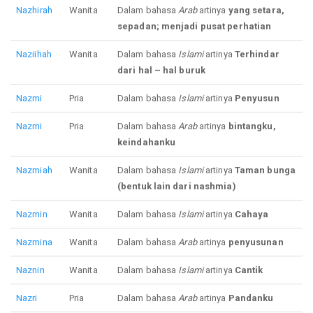
Nazhirah
Wanita
Dalam bahasa
Arab
artinya
yang setara,
sepadan; menjadi pusat perhatian
Naziihah
Wanita
Dalam bahasa
Islami
artinya
Terhindar
dari hal – hal buruk
Nazmi
Pria
Dalam bahasa
Islami
artinya
Penyusun
Nazmi
Pria
Dalam bahasa
Arab
artinya
bintangku,
keindahanku
Nazmiah
Wanita
Dalam bahasa
Islami
artinya
Taman bunga
(bentuk lain dari nashmia)
Nazmin
Wanita
Dalam bahasa
Islami
artinya
Cahaya
Nazmina
Wanita
Dalam bahasa
Arab
artinya
penyusunan
Naznin
Wanita
Dalam bahasa
Islami
artinya
Cantik
Nazri
Pria
Dalam bahasa
Arab
artinya
Pandanku