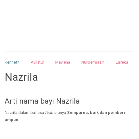
Kenneth
Avilatul
Maylena
Nurpermasih
Eureka
Julita
Matthew
Isabella
Arquelao
Kayla
Kayla
Nazrila
Nurhilman
Pathin
Muhalis
Abdullah
Arti nama bayi Nazrila
Nazrila dalam bahasa
Arab
artinya
Sempurna, baik dan pemberi
ampun