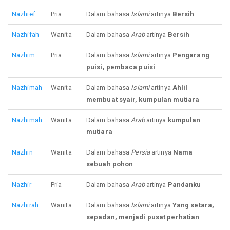
Nazhief
Pria
Dalam bahasa
Islami
artinya
Bersih
Nazhifah
Wanita
Dalam bahasa
Arab
artinya
Bersih
Nazhim
Pria
Dalam bahasa
Islami
artinya
Pengarang
puisi, pembaca puisi
Nazhimah
Wanita
Dalam bahasa
Islami
artinya
Ahlil
membuat syair, kumpulan mutiara
Nazhimah
Wanita
Dalam bahasa
Arab
artinya
kumpulan
mutiara
Nazhin
Wanita
Dalam bahasa
Persia
artinya
Nama
sebuah pohon
Nazhir
Pria
Dalam bahasa
Arab
artinya
Pandanku
Nazhirah
Wanita
Dalam bahasa
Islami
artinya
Yang setara,
sepadan, menjadi pusat perhatian