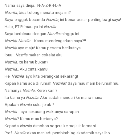
Nama saya dieja.. N-A-Z-R-I-L-A
Nazrila
, bisa tolong menata meja ini?
Saya enggak becanda
Nazrila
, ini benar-benar penting bagi saya!
Halo, PT Primaraya ini
Nazrila
.
Saya berbicara dengan
Nazrila
minggu ini.
Nazrila
-
Nazrila
.. Kamu mendengarkan saya?!!
Nazrila
ayo maju! Kamu peserta berikutnya..
Ibuu..
Nazrila
makan cokelat aku
Nazrila
. Itu kamu bukan?
Nazrila
.. Aku cinta kamu!
Hei
Nazrila
, ayo kita berangkat sekarang!
Kapan kamu ada di rumah
Nazrila
? Saya mau main ke rumahmu.
Namanya
Nazrila
. Keren kan ?
Itu kamu ya
Nazrila
. Aku sudah mencari ke mana-mana
Apakah
Nazrila
suka jeruk ?
Nazrila
... ayo sekarang waktunya sarapan
Nazrila
? Kamu mau bertanya?
Kepada
Nazrila
dimohon segera ke meja informasi
Prof.
Nazrila
akan menjadi pembimbing akademik saya lho..