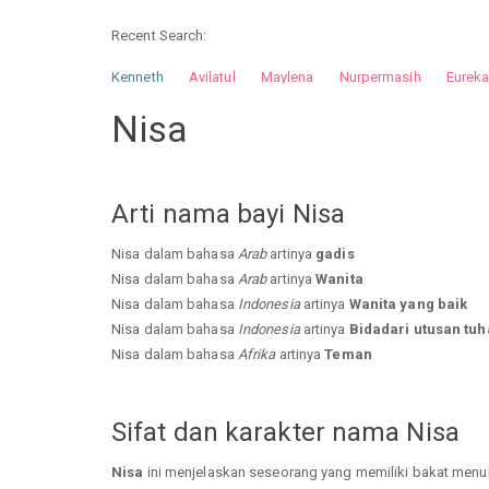
Recent Search:
Kenneth
Avilatul
Maylena
Nurpermasih
Eurek
Nurhilman
Pathin
Muhalis
Abdullah
Nisa
Arti nama bayi Nisa
Nisa dalam bahasa
Arab
artinya
gadis
Nisa dalam bahasa
Arab
artinya
Wanita
Nisa dalam bahasa
Indonesia
artinya
Wanita yang baik
Nisa dalam bahasa
Indonesia
artinya
Bidadari utusan tu
Nisa dalam bahasa
Afrika
artinya
Teman
Sifat dan karakter nama Nisa
Nisa
ini menjelaskan seseorang yang memiliki bakat menulis