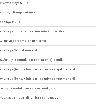
ekerta
artinya
Mulia
da
artinya
Bangsa utama
a
artinya
Mulia
ni
artinya
mitos nama (pencinta Aphrodite)
ka
artinya
perdamaian dan cinta
ni
artinya
Sangat menarik
yol
artinya
(bentuk lain dari adonia) cantik
ni
artinya
(bentuk lain dari adonis) sangat menarik
ni
artinya
(bentuk lain dari adonis) sangat menarik
n
artinya
(bentuk lain dari adrian) gelap
ris
artinya
Tinggal di lembah yang megah