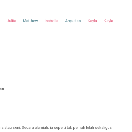
a
Julita
Matthew
Isabella
Arquelao
Kayla
Kayla
han
 atau seni. Secara alamiah, ia seperti tak pernah lelah sekaligus