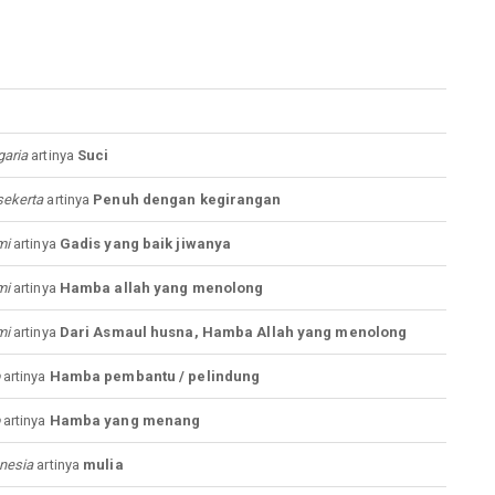
aria
artinya
Suci
ekerta
artinya
Penuh dengan kegirangan
mi
artinya
Gadis yang baik jiwanya
mi
artinya
Hamba allah yang menolong
mi
artinya
Dari Asmaul husna, Hamba Allah yang menolong
artinya
Hamba pembantu / pelindung
artinya
Hamba yang menang
nesia
artinya
mulia