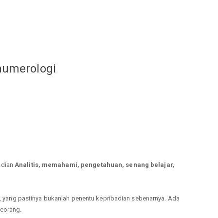
numerologi
adian
Analitis, memahami, pengetahuan, senang belajar,
gi, yang pastinya bukanlah penentu kepribadian sebenarnya. Ada
seorang.