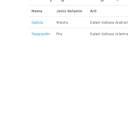
Nama
Jenis Kelamin
Arti
Qailula
Wanita
Dalam bahasa
Arab
art
Taqqiyudin
Pria
Dalam bahasa
Islami
a