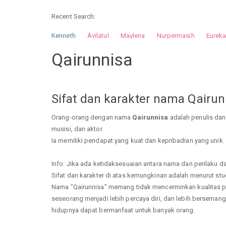
Recent Search:
Kenneth
Avilatul
Maylena
Nurpermasih
Eurek
Nurhilman
Pathin
Muhalis
Abdullah
Qairunnisa
Sifat dan karakter nama Qairun
Orang-orang dengan nama
Qairunnisa
adalah penulis dan
musisi, dan aktor.
Ia memiliki pendapat yang kuat dan kepribadian yang unik.
Info: Jika ada ketidaksesuaian antara nama dan perilaku dal
Sifat dan karakter di atas kemungkinan adalah menurut studi
Nama "Qairunnisa" memang tidak mencerminkan kualitas 
seseorang menjadi lebih percaya diri, dan lebih bersemanga
hidupnya dapat bermanfaat untuk banyak orang.