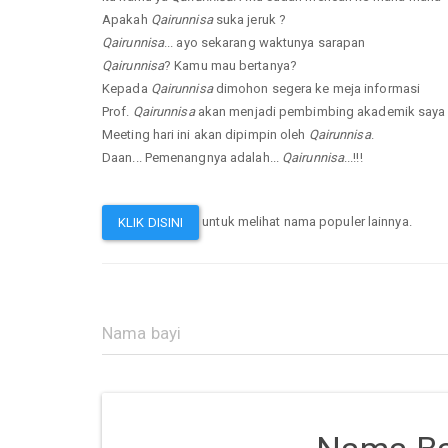
Apakah
Qairunnisa
suka jeruk ?
Qairunnisa
... ayo sekarang waktunya sarapan
Qairunnisa
? Kamu mau bertanya?
Kepada
Qairunnisa
dimohon segera ke meja informasi
Prof.
Qairunnisa
akan menjadi pembimbing akademik saya l
Meeting hari ini akan dipimpin oleh
Qairunnisa
.
Daan... Pemenangnya adalah...
Qairunnisa
...!!!
untuk melihat nama populer lainnya.
KLIK DISINI