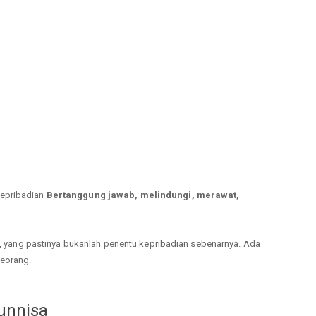
kepribadian
Bertanggung jawab, melindungi, merawat,
gi, yang pastinya bukanlah penentu kepribadian sebenarnya. Ada
seorang.
unnisa