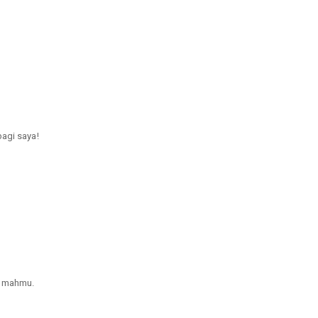
a
bagi saya!
rumahmu.