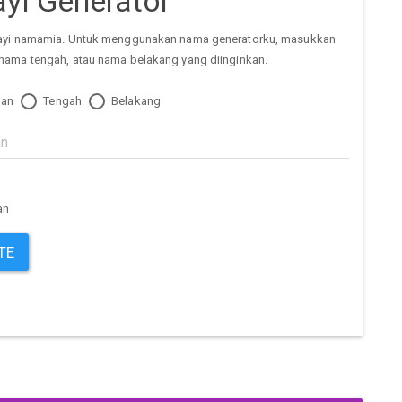
yi Generator
ayi namamia. Untuk menggunakan nama generatorku, masukkan
nama tengah, atau nama belakang yang diinginkan.
an
Tengah
Belakang
an
TE