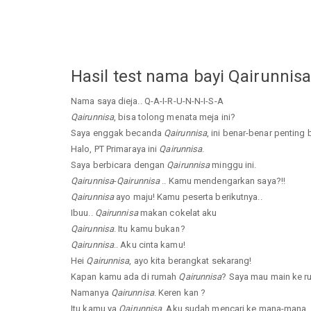
Hasil test nama bayi Qairunnis
Nama saya dieja.. Q-A-I-R-U-N-N-I-S-A
Qairunnisa
, bisa tolong menata meja ini?
Saya enggak becanda
Qairunnisa
, ini benar-benar penting 
Halo, PT Primaraya ini
Qairunnisa
.
Saya berbicara dengan
Qairunnisa
minggu ini.
Qairunnisa
-
Qairunnisa
.. Kamu mendengarkan saya?!!
Qairunnisa
ayo maju! Kamu peserta berikutnya..
Ibuu..
Qairunnisa
makan cokelat aku
Qairunnisa
. Itu kamu bukan?
Qairunnisa
.. Aku cinta kamu!
Hei
Qairunnisa
, ayo kita berangkat sekarang!
Kapan kamu ada di rumah
Qairunnisa
? Saya mau main ke 
Namanya
Qairunnisa
. Keren kan ?
Itu kamu ya
Qairunnisa
. Aku sudah mencari ke mana-mana