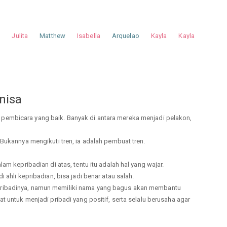
a
Julita
Matthew
Isabella
Arquelao
Kayla
Kayla
nisa
 pembicara yang baik. Banyak di antara mereka menjadi pelakon,
 Bukannya mengikuti tren, ia adalah pembuat tren.
am kepribadian di atas, tentu itu adalah hal yang wajar.
 ahli kepribadian, bisa jadi benar atau salah.
pribadinya, namun memiliki nama yang bagus akan membantu
t untuk menjadi pribadi yang positif, serta selalu berusaha agar