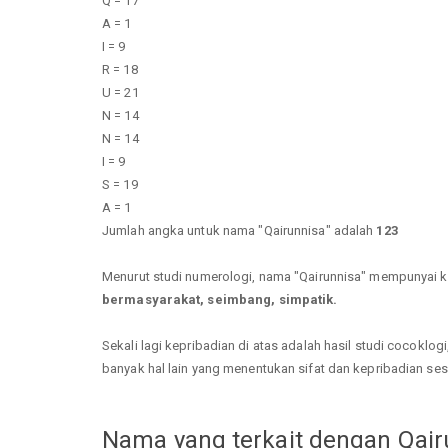
Q = 17
A = 1
I = 9
R = 18
U = 21
N = 14
N = 14
I = 9
S = 19
A = 1
Jumlah angka untuk nama "Qairunnisa" adalah
123
Menurut studi numerologi, nama "Qairunnisa" mempunyai 
bermasyarakat, seimbang, simpatik.
Sekali lagi kepribadian di atas adalah hasil studi cocoklo
banyak hal lain yang menentukan sifat dan kepribadian se
Nama yang terkait dengan Qair