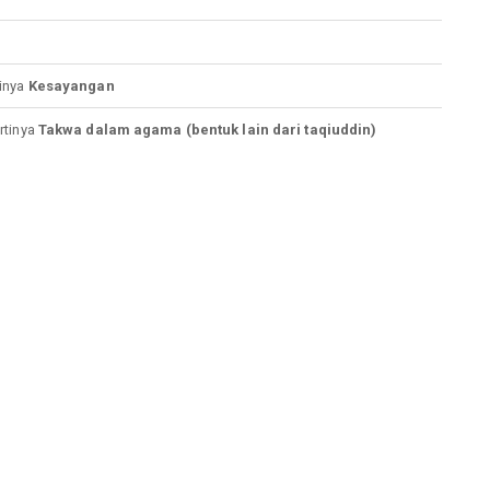
inya
Kesayangan
rtinya
Takwa dalam agama (bentuk lain dari taqiuddin)