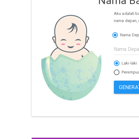
Nama Ba
Aku adalah b
nama depan, 
Nama Dep
Laki-laki
Perempu
GENERA