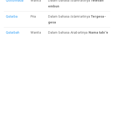
Qotrunnada
Wanita
Dalam bahasa
Islami
artinya
Tetesan
embun
Qutaiba
Pria
Dalam bahasa
Islami
artinya
Tergesa-
gesa
Qutaibah
Wanita
Dalam bahasa
Arab
artinya
Nama tabi'e