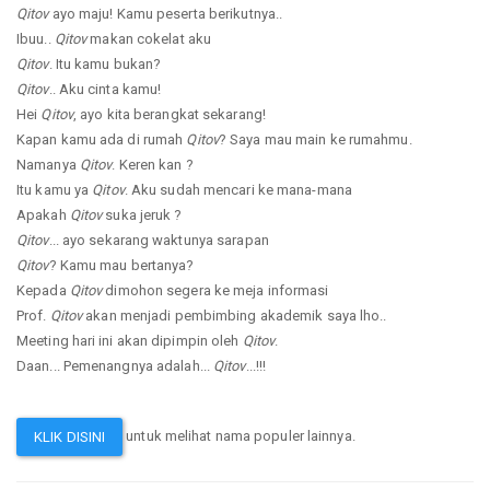
Qitov
ayo maju! Kamu peserta berikutnya..
Ibuu..
Qitov
makan cokelat aku
Qitov
. Itu kamu bukan?
Qitov
.. Aku cinta kamu!
Hei
Qitov
, ayo kita berangkat sekarang!
Kapan kamu ada di rumah
Qitov
? Saya mau main ke rumahmu.
Namanya
Qitov
. Keren kan ?
Itu kamu ya
Qitov
. Aku sudah mencari ke mana-mana
Apakah
Qitov
suka jeruk ?
Qitov
... ayo sekarang waktunya sarapan
Qitov
? Kamu mau bertanya?
Kepada
Qitov
dimohon segera ke meja informasi
Prof.
Qitov
akan menjadi pembimbing akademik saya lho..
Meeting hari ini akan dipimpin oleh
Qitov
.
Daan... Pemenangnya adalah...
Qitov
...!!!
untuk melihat nama populer lainnya.
KLIK DISINI