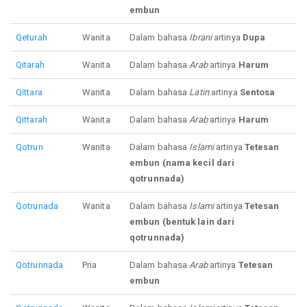
embun
Qeturah
Wanita
Dalam bahasa
Ibrani
artinya
Dupa
Qitarah
Wanita
Dalam bahasa
Arab
artinya
Harum
Qittara
Wanita
Dalam bahasa
Latin
artinya
Sentosa
Qittarah
Wanita
Dalam bahasa
Arab
artinya
Harum
Qotrun
Wanita
Dalam bahasa
Islami
artinya
Tetesan
embun (nama kecil dari
qotrunnada)
Qotrunada
Wanita
Dalam bahasa
Islami
artinya
Tetesan
embun (bentuk lain dari
qotrunnada)
Qotrunnada
Pria
Dalam bahasa
Arab
artinya
Tetesan
embun