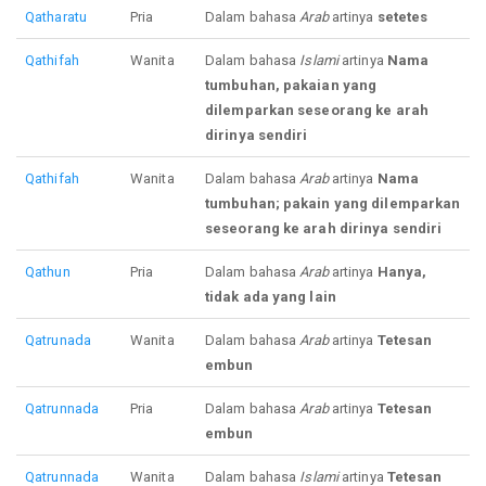
Qatharatu
Pria
Dalam bahasa
Arab
artinya
setetes
Qathifah
Wanita
Dalam bahasa
Islami
artinya
Nama
tumbuhan, pakaian yang
dilemparkan seseorang ke arah
dirinya sendiri
Qathifah
Wanita
Dalam bahasa
Arab
artinya
Nama
tumbuhan; pakain yang dilemparkan
seseorang ke arah dirinya sendiri
Qathun
Pria
Dalam bahasa
Arab
artinya
Hanya,
tidak ada yang lain
Qatrunada
Wanita
Dalam bahasa
Arab
artinya
Tetesan
embun
Qatrunnada
Pria
Dalam bahasa
Arab
artinya
Tetesan
embun
Qatrunnada
Wanita
Dalam bahasa
Islami
artinya
Tetesan