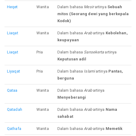
Heqet
Wanita
Dalam bahasa
Mesir
artinya
Sebuah
mitos (Seorang dewi yang berkepala
Kodok)
Liaqat
Wanita
Dalam bahasa
Arab
artinya
Kebolehan,
keupayaan
Liaqat
Pria
Dalam bahasa
Sansekerta
artinya
Keputusan adil
Liyaqat
Pria
Dalam bahasa
Islami
artinya
Pantas,
berguna
Qataa
Wanita
Dalam bahasa
Arab
artinya
Menyeberangi
Qatadah
Wanita
Dalam bahasa
Arab
artinya
Nama
sahabat
Qathafa
Wanita
Dalam bahasa
Arab
artinya
Memetik