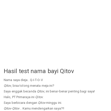
Hasil test nama bayi Qitov
Nama saya dieja.. Q-I-T-O-V
Qitov
, bisa tolong menata meja ini?
Saya enggak becanda
Qitov
, ini benar-benar penting bagi saya!
Halo, PT Primaraya ini
Qitov
.
Saya berbicara dengan
Qitov
minggu ini.
Qitov
-
Qitov
.. Kamu mendengarkan saya?!!