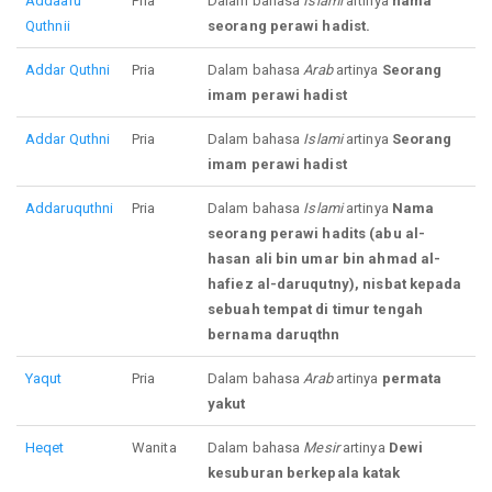
Addaaru
Pria
Dalam bahasa
Islami
artinya
nama
Quthnii
seorang perawi hadist.
Addar
Quthni
Pria
Dalam bahasa
Arab
artinya
Seorang
imam perawi hadist
Addar
Quthni
Pria
Dalam bahasa
Islami
artinya
Seorang
imam perawi hadist
Addaruquthni
Pria
Dalam bahasa
Islami
artinya
Nama
seorang perawi hadits (abu al-
hasan ali bin umar bin ahmad al-
hafiez al-daruqutny), nisbat kepada
sebuah tempat di timur tengah
bernama daruqthn
Yaqut
Pria
Dalam bahasa
Arab
artinya
permata
yakut
Heqet
Wanita
Dalam bahasa
Mesir
artinya
Dewi
kesuburan berkepala katak