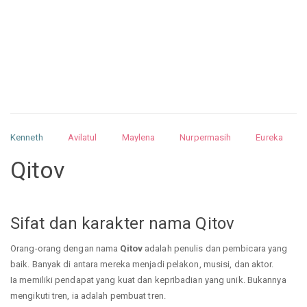
Kenneth
Avilatul
Maylena
Nurpermasih
Eureka
Julita
Matthew
Isabella
Arquelao
Kayla
Kayla
Qitov
Nurhilman
Pathin
Muhalis
Abdullah
Sifat dan karakter nama Qitov
Orang-orang dengan nama
Qitov
adalah penulis dan pembicara yang
baik. Banyak di antara mereka menjadi pelakon, musisi, dan aktor.
Ia memiliki pendapat yang kuat dan kepribadian yang unik. Bukannya
mengikuti tren, ia adalah pembuat tren.