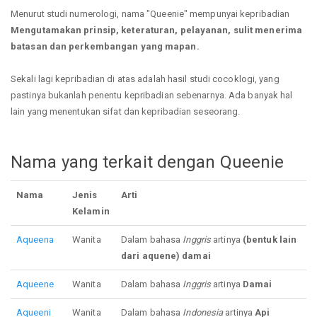
Menurut studi numerologi, nama "Queenie" mempunyai kepribadian
Mengutamakan prinsip, keteraturan, pelayanan, sulit menerima
batasan dan perkembangan yang mapan.
Sekali lagi kepribadian di atas adalah hasil studi cocoklogi, yang
pastinya bukanlah penentu kepribadian sebenarnya. Ada banyak hal
lain yang menentukan sifat dan kepribadian seseorang.
Nama yang terkait dengan Queenie
Nama
Jenis
Arti
Kelamin
Aqueena
Wanita
Dalam bahasa
Inggris
artinya
(bentuk lain
dari aquene) damai
Aqueene
Wanita
Dalam bahasa
Inggris
artinya
Damai
Aqueeni
Wanita
Dalam bahasa
Indonesia
artinya
Api