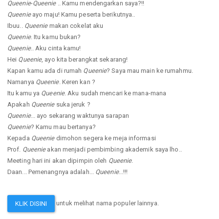
Queenie
-
Queenie
.. Kamu mendengarkan saya?!!
Queenie
ayo maju! Kamu peserta berikutnya..
Ibuu..
Queenie
makan cokelat aku
Queenie
. Itu kamu bukan?
Queenie
.. Aku cinta kamu!
Hei
Queenie
, ayo kita berangkat sekarang!
Kapan kamu ada di rumah
Queenie
? Saya mau main ke rumahmu.
Namanya
Queenie
. Keren kan ?
Itu kamu ya
Queenie
. Aku sudah mencari ke mana-mana
Apakah
Queenie
suka jeruk ?
Queenie
... ayo sekarang waktunya sarapan
Queenie
? Kamu mau bertanya?
Kepada
Queenie
dimohon segera ke meja informasi
Prof.
Queenie
akan menjadi pembimbing akademik saya lho..
Meeting hari ini akan dipimpin oleh
Queenie
.
Daan... Pemenangnya adalah...
Queenie
...!!!
untuk melihat nama populer lainnya.
KLIK DISINI