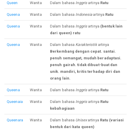
Queen
Wanita
Dalam bahasa
Inggris
artinya
Ratu
Queena
Wanita
Dalam bahasa
Indonesia
artinya
Ratu
Queena
Wanita
Dalam bahasa
Inggris
artinya
(bentuk lain
dari queen) ratu
Queena
Wanita
Dalam bahasa
Karakteristik
artinya
Berkembang dengan cepat. santai.
penuh semangat, mudah beradaptasi.
penuh gairah. tidak dibuat-buat dan
unik. mandiri, kritis terhadap diri dan
orang lain.
Queena
Wanita
Dalam bahasa
Inggris
artinya
Ratu
Queenaia
Wanita
Dalam bahasa
Inggris
artinya
Ratu
kebahagiaan
Queenara
Wanita
Dalam bahasa
Unisex
artinya
Ratu (variasi
bentuk dari kata queen)