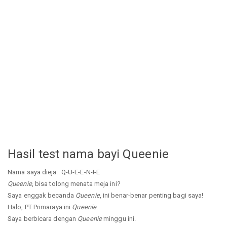
Hasil test nama bayi Queenie
Nama saya dieja.. Q-U-E-E-N-I-E
Queenie
, bisa tolong menata meja ini?
Saya enggak becanda
Queenie
, ini benar-benar penting bagi saya!
Halo, PT Primaraya ini
Queenie
.
Saya berbicara dengan
Queenie
minggu ini.