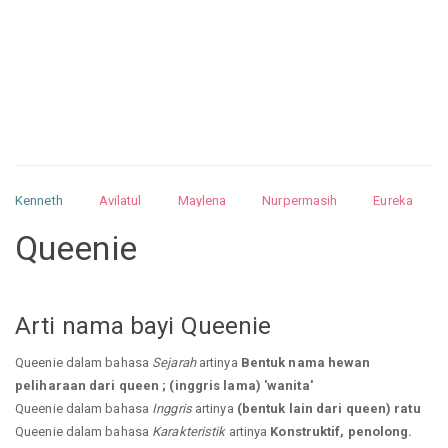
Kenneth
Avilatul
Maylena
Nurpermasih
Eureka
Julita
Matthew
Isabella
Arquelao
Kayla
Kayla
Queenie
Nurhilman
Pathin
Muhalis
Abdullah
Arti nama bayi Queenie
Queenie dalam bahasa
Sejarah
artinya
Bentuk nama hewan
peliharaan dari queen ; (inggris lama) 'wanita'
Queenie dalam bahasa
Inggris
artinya
(bentuk lain dari queen) ratu
Queenie dalam bahasa
Karakteristik
artinya
Konstruktif, penolong.