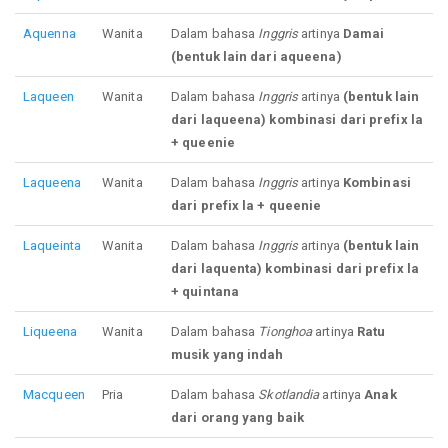
Aquenna
Wanita
Dalam bahasa
Inggris
artinya
Damai
(bentuk lain dari aqueena)
Laqueen
Wanita
Dalam bahasa
Inggris
artinya
(bentuk lain
dari laqueena) kombinasi dari prefix la
+ queenie
Laqueena
Wanita
Dalam bahasa
Inggris
artinya
Kombinasi
dari prefix la + queenie
Laqueinta
Wanita
Dalam bahasa
Inggris
artinya
(bentuk lain
dari laquenta) kombinasi dari prefix la
+ quintana
Liqueena
Wanita
Dalam bahasa
Tionghoa
artinya
Ratu
musik yang indah
Macqueen
Pria
Dalam bahasa
Skotlandia
artinya
Anak
dari orang yang baik