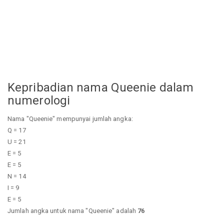
Kepribadian nama Queenie dalam
numerologi
Nama "Queenie" mempunyai jumlah angka:
Q = 17
U = 21
E = 5
E = 5
N = 14
I = 9
E = 5
Jumlah angka untuk nama "Queenie" adalah
76