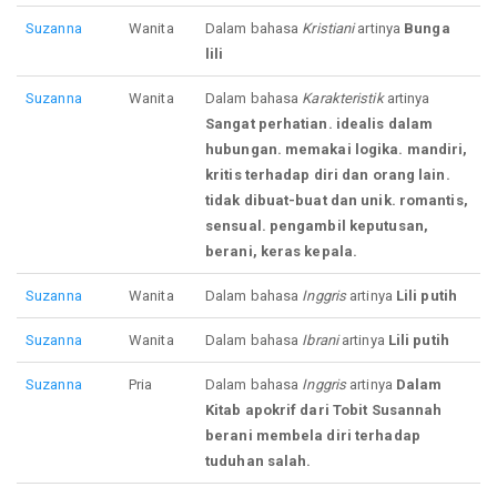
Suzanna
Wanita
Dalam bahasa
Kristiani
artinya
Bunga
lili
Suzanna
Wanita
Dalam bahasa
Karakteristik
artinya
Sangat perhatian. idealis dalam
hubungan. memakai logika. mandiri,
kritis terhadap diri dan orang lain.
tidak dibuat-buat dan unik. romantis,
sensual. pengambil keputusan,
berani, keras kepala.
Suzanna
Wanita
Dalam bahasa
Inggris
artinya
Lili putih
Suzanna
Wanita
Dalam bahasa
Ibrani
artinya
Lili putih
Suzanna
Pria
Dalam bahasa
Inggris
artinya
Dalam
Kitab apokrif dari Tobit Susannah
berani membela diri terhadap
tuduhan salah.