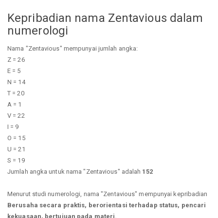
Kepribadian nama Zentavious dalam
numerologi
Nama "Zentavious" mempunyai jumlah angka:
Z = 26
E = 5
N = 14
T = 20
A = 1
V = 22
I = 9
O = 15
U = 21
S = 19
Jumlah angka untuk nama "Zentavious" adalah
152
Menurut studi numerologi, nama "Zentavious" mempunyai kepribadian
Berusaha secara praktis, berorientasi terhadap status, pencari
kekuasaan, bertujuan pada materi.