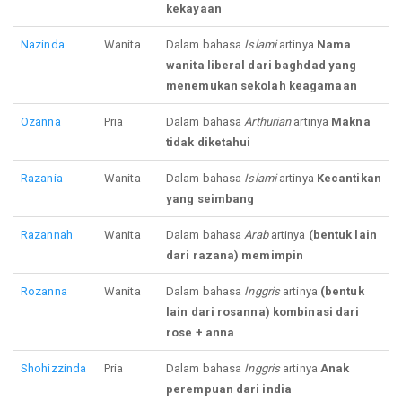
kekayaan
Nazinda
Wanita
Dalam bahasa
Islami
artinya
Nama
wanita liberal dari baghdad yang
menemukan sekolah keagamaan
Ozanna
Pria
Dalam bahasa
Arthurian
artinya
Makna
tidak diketahui
Razania
Wanita
Dalam bahasa
Islami
artinya
Kecantikan
yang seimbang
Razannah
Wanita
Dalam bahasa
Arab
artinya
(bentuk lain
dari razana) memimpin
Rozanna
Wanita
Dalam bahasa
Inggris
artinya
(bentuk
lain dari rosanna) kombinasi dari
rose + anna
Shohizzinda
Pria
Dalam bahasa
Inggris
artinya
Anak
perempuan dari india