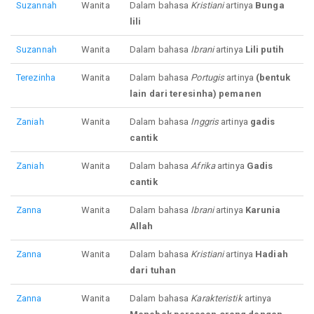
Suzannah
Wanita
Dalam bahasa
Kristiani
artinya
Bunga
lili
Suzannah
Wanita
Dalam bahasa
Ibrani
artinya
Lili putih
Terezinha
Wanita
Dalam bahasa
Portugis
artinya
(bentuk
lain dari teresinha) pemanen
Zaniah
Wanita
Dalam bahasa
Inggris
artinya
gadis
cantik
Zaniah
Wanita
Dalam bahasa
Afrika
artinya
Gadis
cantik
Zanna
Wanita
Dalam bahasa
Ibrani
artinya
Karunia
Allah
Zanna
Wanita
Dalam bahasa
Kristiani
artinya
Hadiah
dari tuhan
Zanna
Wanita
Dalam bahasa
Karakteristik
artinya