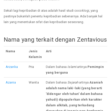
Sekali lagi kepribadian di atas adalah hasil studi cocoklogi, yang
pastinya bukanlah penentu kepribadian sebenarnya. Ada banyak hal
lain yang menentukan sifat dan kepribadian seseorang.
Nama yang terkait dengan Zentavious
Nama
Jenis
Arti
Kelamin
Arzanka
Pria
Dalam bahasa
Islami
artinya
Pemimpin
yang berguna
Azania
Wanita
Dalam bahasa
Sejarah
artinya
Azaniah
adalah nama laki-laki (yang berarti
'didengar oleh tuhan' dalam bahasa
yahudi) dipopulerkan oleh karakter
dalam alkitab, yang terkadang
digunakan di inggris non-konformis