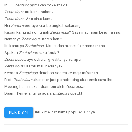
Ibuu..
Zentavious
makan cokelat aku
Zentavious
. Itu kamu bukan?
Zentavious
.. Aku cinta kamu!
Hei
Zentavious
, ayo kita berangkat sekarang!
Kapan kamu ada di rumah
Zentavious
? Saya mau main ke rumahmu.
Namanya
Zentavious
. Keren kan ?
Itu kamu ya
Zentavious
. Aku sudah mencari ke mana-mana
Apakah
Zentavious
suka jeruk ?
Zentavious
... ayo sekarang waktunya sarapan
Zentavious
? Kamu mau bertanya?
Kepada
Zentavious
dimohon segera ke meja informasi
Prof.
Zentavious
akan menjadi pembimbing akademik saya lho..
Meeting hari ini akan dipimpin oleh
Zentavious
.
Daan... Pemenangnya adalah...
Zentavious
...!!!
untuk melihat nama populer lainnya.
KLIK DISINI