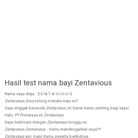
Hasil test nama bayi Zentavious
Nama saya dieja.. Z-E-N-T-A-V-I-O-U-S
Zentavious
, bisa tolong menata meja ini?
Saya enggak becanda
Zentavious
, ini benar-benar penting bagi saya!
Halo, PT Primaraya ini
Zentavious
.
Saya berbicara dengan
Zentavious
minggu ini.
Zentavious
-
Zentavious
.. Kamu mendengarkan saya?!!
Zentavious
ayo maju! Kamu peserta berikutnya..