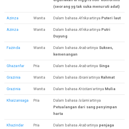
(seorang yg tak suka menuruti adat)
Azinza
Wanita
Dalam bahasa
Afrika
artinya
Puteri laut
Azinza
Wanita
Dalam bahasa
Afrika
artinya
Putri
Duyung
Fazinda
Wanita
Dalam bahasa
Arab
artinya
Sukses,
kemenangan
Ghazanfar
Pria
Dalam bahasa
Arab
artinya
Singa
Grazinia
Wanita
Dalam bahasa
Ibrani
artinya
Rahmat
Grazinia
Wanita
Dalam bahasa
Kristiani
artinya
Mulia
Khaizansaga
Pria
Dalam bahasa
Islami
artinya
Petualangan dari sang penyimpan
harta
Khazindar
Pria
Dalam bahasa
Arab
artinya
penjaga