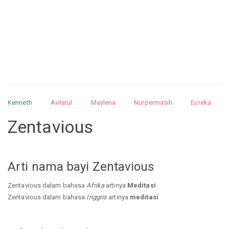
Kenneth
Avilatul
Maylena
Nurpermasih
Eureka
Julita
Matthew
Isabella
Arquelao
Kayla
Kayla
Zentavious
Nurhilman
Pathin
Muhalis
Abdullah
Arti nama bayi Zentavious
Zentavious dalam bahasa
Afrika
artinya
Meditasi
Zentavious dalam bahasa
Inggris
artinya
meditasi