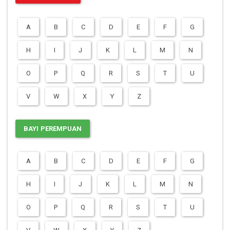
A
B
C
D
E
F
G
H
I
J
K
L
M
N
O
P
Q
R
S
T
U
V
W
X
Y
Z
BAYI PEREMPUAN
A
B
C
D
E
F
G
H
I
J
K
L
M
N
O
P
Q
R
S
T
U