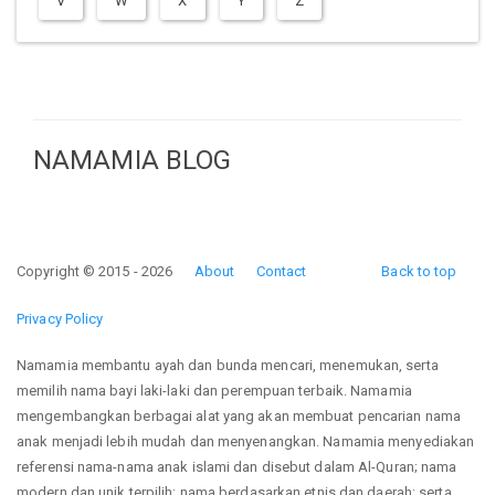
V
W
X
Y
Z
NAMAMIA BLOG
Copyright © 2015 - 2026
About
Contact
Back to top
Privacy Policy
Namamia membantu ayah dan bunda mencari, menemukan, serta
memilih nama bayi laki-laki dan perempuan terbaik. Namamia
mengembangkan berbagai alat yang akan membuat pencarian nama
anak menjadi lebih mudah dan menyenangkan. Namamia menyediakan
referensi nama-nama anak islami dan disebut dalam Al-Quran; nama
modern dan unik terpilih; nama berdasarkan etnis dan daerah; serta