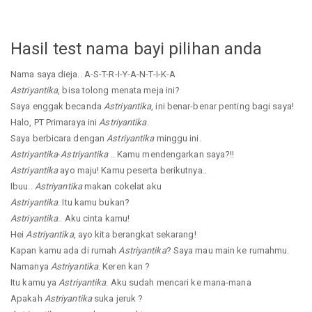
Hasil test nama bayi pilihan anda
Nama saya dieja.. A-S-T-R-I-Y-A-N-T-I-K-A
Astriyantika
, bisa tolong menata meja ini?
Saya enggak becanda
Astriyantika
, ini benar-benar penting bagi saya!
Halo, PT Primaraya ini
Astriyantika
.
Saya berbicara dengan
Astriyantika
minggu ini.
Astriyantika
-
Astriyantika
.. Kamu mendengarkan saya?!!
Astriyantika
ayo maju! Kamu peserta berikutnya..
Ibuu..
Astriyantika
makan cokelat aku
Astriyantika
. Itu kamu bukan?
Astriyantika
.. Aku cinta kamu!
Hei
Astriyantika
, ayo kita berangkat sekarang!
Kapan kamu ada di rumah
Astriyantika
? Saya mau main ke rumahmu.
Namanya
Astriyantika
. Keren kan ?
Itu kamu ya
Astriyantika
. Aku sudah mencari ke mana-mana
Apakah
Astriyantika
suka jeruk ?