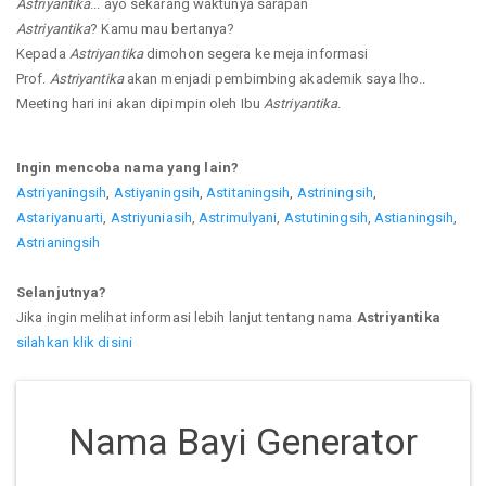
Astriyantika
... ayo sekarang waktunya sarapan
Astriyantika
? Kamu mau bertanya?
Kepada
Astriyantika
dimohon segera ke meja informasi
Prof.
Astriyantika
akan menjadi pembimbing akademik saya lho..
Meeting hari ini akan dipimpin oleh Ibu
Astriyantika
.
Ingin mencoba nama yang lain?
Astriyaningsih
,
Astiyaningsih
,
Astitaningsih
,
Astriningsih
,
Astariyanuarti
,
Astriyuniasih
,
Astrimulyani
,
Astutiningsih
,
Astianingsih
,
Astrianingsih
Selanjutnya?
Jika ingin melihat informasi lebih lanjut tentang nama
Astriyantika
silahkan klik disini
Nama Bayi Generator