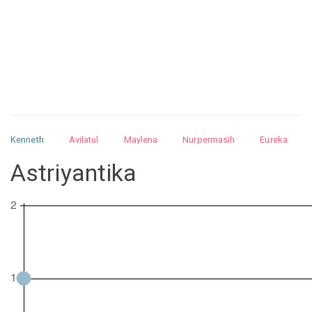
Kenneth
Avilatul
Maylena
Nurpermasih
Eureka
Julita
Matthew
Isabella
Arquelao
Kayla
Kayla
Astriyantika
Nurhilman
Pathin
Muhalis
Abdullah