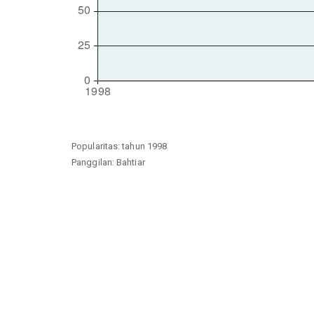
Popularitas: tahun 1998
Panggilan: Bahtiar