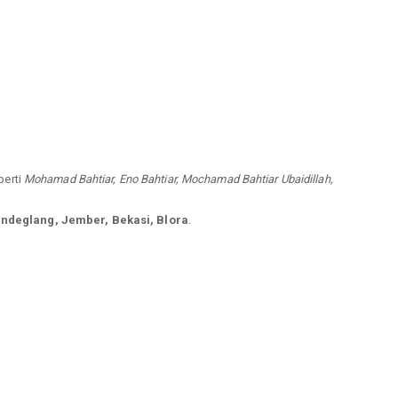
perti
Mohamad Bahtiar, Eno Bahtiar, Mochamad Bahtiar Ubaidillah,
ndeglang, Jember, Bekasi, Blora
.