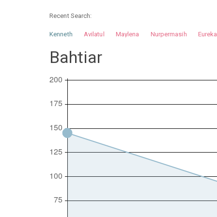
Recent Search:
Kenneth
Avilatul
Maylena
Nurpermasih
Eurek
Nurhilman
Pathin
Muhalis
Abdullah
Bahtiar