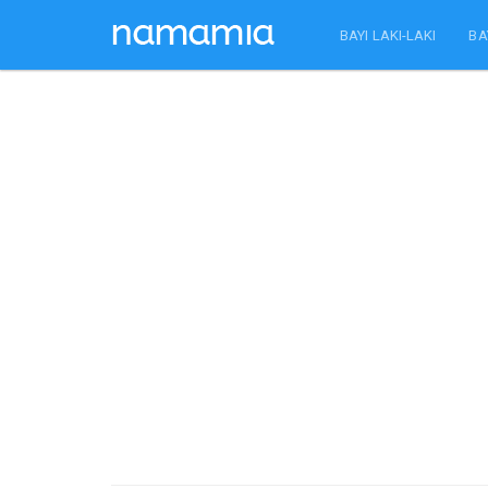
BAYI LAKI-LAKI
BA