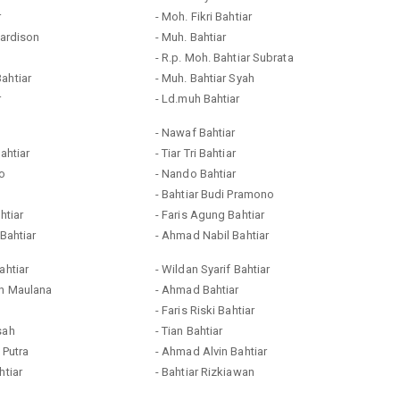
r
- Moh. Fikri Bahtiar
Hardison
- Muh. Bahtiar
- R.p. Moh. Bahtiar Subrata
ahtiar
- Muh. Bahtiar Syah
r
- Ld.muh Bahtiar
- Nawaf Bahtiar
Bahtiar
- Tiar Tri Bahtiar
ko
- Nando Bahtiar
- Bahtiar Budi Pramono
htiar
- Faris Agung Bahtiar
 Bahtiar
- Ahmad Nabil Bahtiar
ahtiar
- Wildan Syarif Bahtiar
an Maulana
- Ahmad Bahtiar
- Faris Riski Bahtiar
sah
- Tian Bahtiar
 Putra
- Ahmad Alvin Bahtiar
htiar
- Bahtiar Rizkiawan