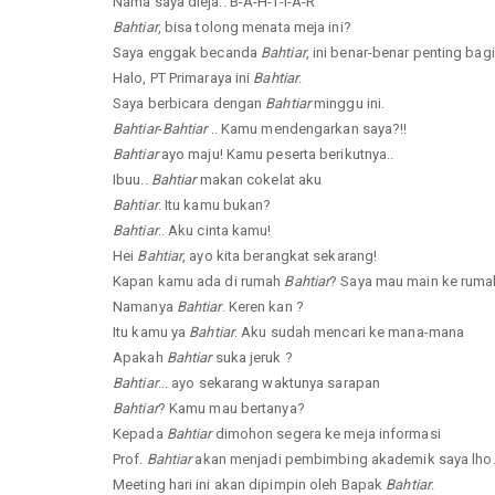
Nama saya dieja.. B-A-H-T-I-A-R
Bahtiar
, bisa tolong menata meja ini?
Saya enggak becanda
Bahtiar
, ini benar-benar penting bagi
Halo, PT Primaraya ini
Bahtiar
.
Saya berbicara dengan
Bahtiar
minggu ini.
Bahtiar
-
Bahtiar
.. Kamu mendengarkan saya?!!
Bahtiar
ayo maju! Kamu peserta berikutnya..
Ibuu..
Bahtiar
makan cokelat aku
Bahtiar
. Itu kamu bukan?
Bahtiar
.. Aku cinta kamu!
Hei
Bahtiar
, ayo kita berangkat sekarang!
Kapan kamu ada di rumah
Bahtiar
? Saya mau main ke rum
Namanya
Bahtiar
. Keren kan ?
Itu kamu ya
Bahtiar
. Aku sudah mencari ke mana-mana
Apakah
Bahtiar
suka jeruk ?
Bahtiar
... ayo sekarang waktunya sarapan
Bahtiar
? Kamu mau bertanya?
Kepada
Bahtiar
dimohon segera ke meja informasi
Prof.
Bahtiar
akan menjadi pembimbing akademik saya lho.
Meeting hari ini akan dipimpin oleh Bapak
Bahtiar
.