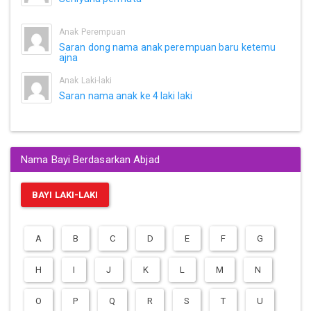
Anak Perempuan
Saran dong nama anak perempuan baru ketemu
ajna
Anak Laki-laki
Saran nama anak ke 4 laki laki
Nama Bayi Berdasarkan Abjad
BAYI LAKI-LAKI
A
B
C
D
E
F
G
H
I
J
K
L
M
N
O
P
Q
R
S
T
U