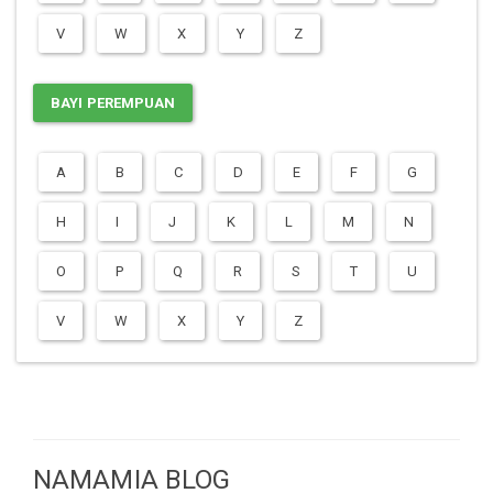
V
W
X
Y
Z
BAYI PEREMPUAN
A
B
C
D
E
F
G
H
I
J
K
L
M
N
O
P
Q
R
S
T
U
V
W
X
Y
Z
NAMAMIA BLOG