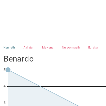
Kenneth
Avilatul
Maylena
Nurpermasih
Eureka
Julita
Matthew
Isabella
Arquelao
Kayla
Kayla
Benardo
Nurhilman
Pathin
Muhalis
Abdullah