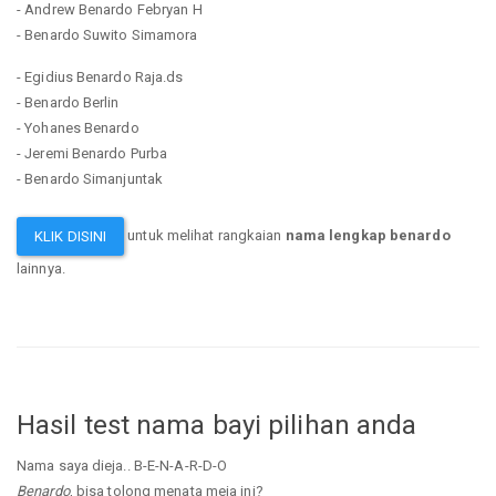
- Andrew Benardo Febryan H
- Benardo Suwito Simamora
- Egidius Benardo Raja.ds
- Benardo Berlin
- Yohanes Benardo
- Jeremi Benardo Purba
- Benardo Simanjuntak
untuk melihat rangkaian
nama lengkap benardo
KLIK DISINI
lainnya.
Hasil test nama bayi pilihan anda
Nama saya dieja.. B-E-N-A-R-D-O
Benardo
, bisa tolong menata meja ini?