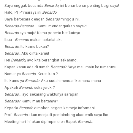
Saya enggak becanda
Benardo
, ini benar-benar penting bagi saya!
Halo, PT Primaraya ini
Benardo
.
Saya berbicara dengan
Benardo
minggu ini.
Benardo
-
Benardo
.. Kamu mendengarkan saya?!!
Benardo
ayo maju! Kamu peserta berikutnya..
Ibuu..
Benardo
makan cokelat aku
Benardo
. Itu kamu bukan?
Benardo
.. Aku cinta kamu!
Hei
Benardo
, ayo kita berangkat sekarang!
Kapan kamu ada di rumah
Benardo
? Saya mau main ke rumahmu.
Namanya
Benardo
. Keren kan ?
Itu kamu ya
Benardo
. Aku sudah mencari ke mana-mana
Apakah
Benardo
suka jeruk ?
Benardo
... ayo sekarang waktunya sarapan
Benardo
? Kamu mau bertanya?
Kepada
Benardo
dimohon segera ke meja informasi
Prof.
Benardo
akan menjadi pembimbing akademik saya lho..
Meeting hari ini akan dipimpin oleh Bapak
Benardo
.