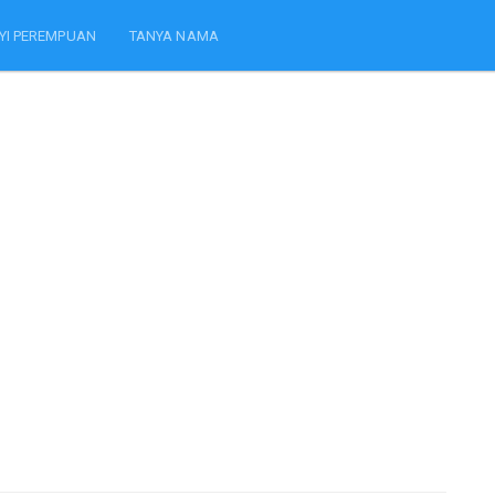
YI PEREMPUAN
TANYA NAMA