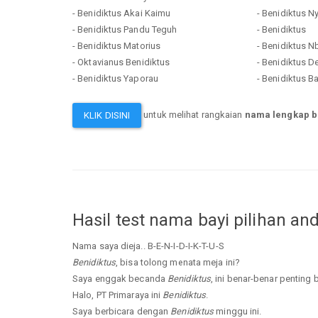
- Benidiktus Akai Kaimu
- Benidiktus 
- Benidiktus Pandu Teguh
- Benidiktus
- Benidiktus Matorius
- Benidiktus 
- Oktavianus Benidiktus
- Benidiktus
- Benidiktus Yaporau
- Benidiktus B
untuk melihat rangkaian
nama lengkap b
KLIK DISINI
Hasil test nama bayi pilihan an
Nama saya dieja.. B-E-N-I-D-I-K-T-U-S
Benidiktus
, bisa tolong menata meja ini?
Saya enggak becanda
Benidiktus
, ini benar-benar penting 
Halo, PT Primaraya ini
Benidiktus
.
Saya berbicara dengan
Benidiktus
minggu ini.