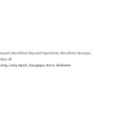
 seperti
Benidiktus Reynaldi Supratman, Benidiktus Nyangun,
apa, dll
ong, Long Apari, Kaugapu, Kure, Andawai
.