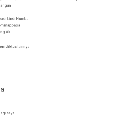
Nyangun
Nbadi Lindi Humba
 Demmappapa
ang Ak
enidiktus
lainnya.
da
bagi saya!