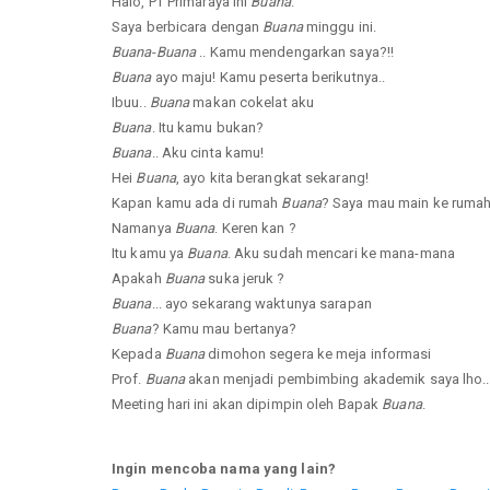
Halo, PT Primaraya ini
Buana
.
Saya berbicara dengan
Buana
minggu ini.
Buana
-
Buana
.. Kamu mendengarkan saya?!!
Buana
ayo maju! Kamu peserta berikutnya..
Ibuu..
Buana
makan cokelat aku
Buana
. Itu kamu bukan?
Buana
.. Aku cinta kamu!
Hei
Buana
, ayo kita berangkat sekarang!
Kapan kamu ada di rumah
Buana
? Saya mau main ke ruma
Namanya
Buana
. Keren kan ?
Itu kamu ya
Buana
. Aku sudah mencari ke mana-mana
Apakah
Buana
suka jeruk ?
Buana
... ayo sekarang waktunya sarapan
Buana
? Kamu mau bertanya?
Kepada
Buana
dimohon segera ke meja informasi
Prof.
Buana
akan menjadi pembimbing akademik saya lho..
Meeting hari ini akan dipimpin oleh Bapak
Buana
.
Ingin mencoba nama yang lain?