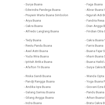
- Surya Buana
- Faga Buana
- Edwindra Pandega Buana
- Abrar Buana 
- Praywin Warta Buana Simbolon
- Ngurah Adi B
- Arya Buana
- Fandria Res
- Cakra Buana
- Dian Angga 
- Alfredo Langlang Buana
- Firidian Citr
- Tedy Buana
- Cakra Buana 
- Restu Pandu Buana
- Farris Buana
- Axel Astri Buana
- Buana Fajar 
- Yuda Wira Buana
- Irham Buana 
- Iptitah Artika Buana
- Buana Hailid 
- Afafton Tri Buana
- Surya Cakra 
- Riska Sandi Buana
- Wanda Cipta
- Pandji Rangga Buana
- Yoga Buana P
- Andika Iqra Buana
- Giovani Ezra
- Galang Samsu Buana
- Pandu Buan
- Gilang Angga Buana
- Arhan Buana 
- Indra Buana
- Brata Cakra 