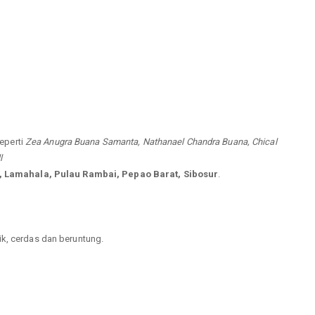
seperti
Zea Anugra Buana Samanta, Nathanael Chandra Buana, Chical
l
 Lamahala, Pulau Rambai, Pepao Barat, Sibosur
.
ik, cerdas dan beruntung.