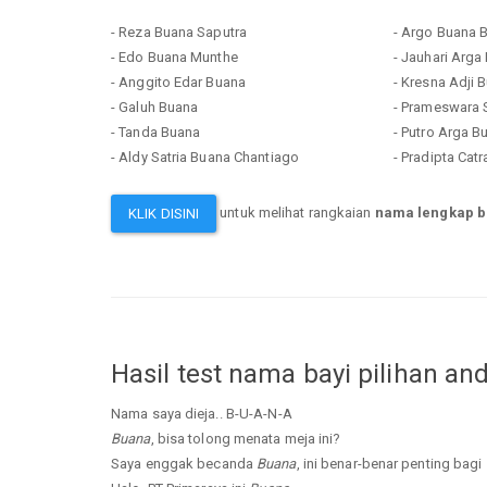
- Reza Buana Saputra
- Argo Buana 
- Edo Buana Munthe
- Jauhari Arga
- Anggito Edar Buana
- Kresna Adji 
- Galuh Buana
- Prameswara 
- Tanda Buana
- Putro Arga B
- Aldy Satria Buana Chantiago
- Pradipta Cat
untuk melihat rangkaian
nama lengkap 
KLIK DISINI
Hasil test nama bayi pilihan an
Nama saya dieja.. B-U-A-N-A
Buana
, bisa tolong menata meja ini?
Saya enggak becanda
Buana
, ini benar-benar penting bagi