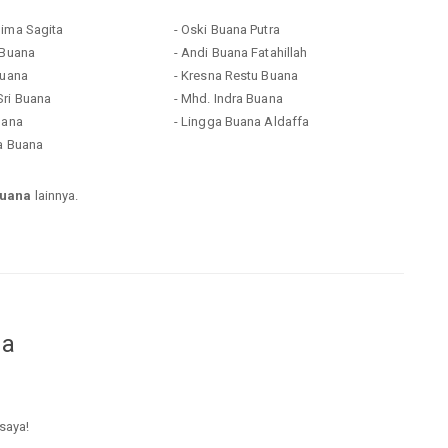
Bima Sagita
- Oski Buana Putra
 Buana
- Andi Buana Fatahillah
Buana
- Kresna Restu Buana
Sri Buana
- Mhd. Indra Buana
uana
- Lingga Buana Aldaffa
ra Buana
buana
lainnya.
da
 saya!