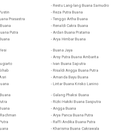
- Restu Lang-lang Buana Samudro
Yustin
- Reza Putra Buana
uana Prasastra
- Tenggo Artha Buana
a Buana
- Renaldi Cakra Buana
Buana Putra
- Ardan Buana Pratama
a Buana
- Arya Himbar Buana
Yesi
- Buana Jaya
- Arsy Putra Buana Ambarita
Sugiarto
- Ivan Buana Saputra
Sihab
- Risaldi Angga Buana Putra
Asri
- Amanda Bayu Buana
Buana
- Lintar Buana Krisko Lanino
 Buana
- Galang Phaksi Buana
utra
- Rizki Hakiki Buana Sasputra
 Buana
- Angga Buana
a Rachman
- Arya Panca Buana Putra
Putra
- Raffi Andika Buana Putra
Buana
- Kharisma Buana Cakrawala