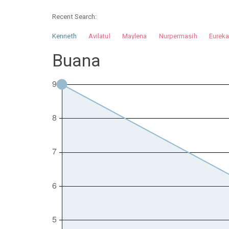
Recent Search:
Kenneth
Avilatul
Maylena
Nurpermasih
Eurek
Nurhilman
Pathin
Muhalis
Abdullah
Buana