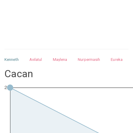
Kenneth
Avilatul
Maylena
Nurpermasih
Eureka
Julita
Matthew
Isabella
Arquelao
Kayla
Kayla
Cacan
Nurhilman
Pathin
Muhalis
Abdullah