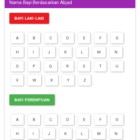
Nama Bayi Berdasarkan Abjad
BAYI LAKI-LAKI
A
B
C
D
E
F
G
H
I
J
K
L
M
N
O
P
Q
R
S
T
U
V
W
X
Y
Z
BAYI PEREMPUAN
A
B
C
D
E
F
G
H
I
J
K
L
M
N