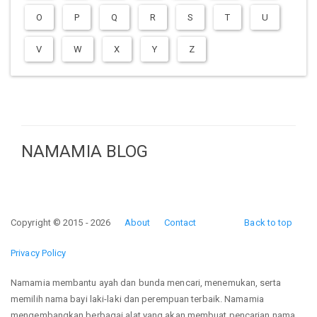
O
P
Q
R
S
T
U
V
W
X
Y
Z
NAMAMIA BLOG
Copyright © 2015 - 2026
About
Contact
Back to top
Privacy Policy
Namamia membantu ayah dan bunda mencari, menemukan, serta
memilih nama bayi laki-laki dan perempuan terbaik. Namamia
mengembangkan berbagai alat yang akan membuat pencarian nama