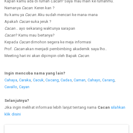
Kapan kamu ada di rumah
Cacan
? Saya mau main ke rumahmu.
Namanya
Cacan
. Keren kan ?
Itu kamu ya
Cacan
. Aku sudah mencari ke mana-mana
Apakah
Cacan
suka jeruk ?
Cacan
... ayo sekarang waktunya sarapan
Cacan
? Kamu mau bertanya?
Kepada
Cacan
dimohon segera ke meja informasi
Prof.
Cacan
akan menjadi pembimbing akademik saya lho..
Meeting hari ini akan dipimpin oleh Bapak
Cacan
.
Ingin mencoba nama yang lain?
Cahaya
,
Caraka
,
Cacuk
,
Cacang
,
Cadas
,
Caman
,
Cahayo
,
Carang
,
Cavallo
,
Cayan
Selanjutnya?
Jika ingin melihat informasi lebih lanjut tentang nama
Cacan
silahkan
klik disini