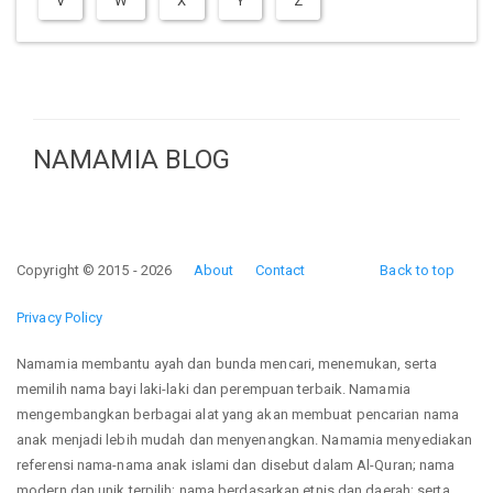
V
W
X
Y
Z
NAMAMIA BLOG
Copyright © 2015 - 2026
About
Contact
Back to top
Privacy Policy
Namamia membantu ayah dan bunda mencari, menemukan, serta
memilih nama bayi laki-laki dan perempuan terbaik. Namamia
mengembangkan berbagai alat yang akan membuat pencarian nama
anak menjadi lebih mudah dan menyenangkan. Namamia menyediakan
referensi nama-nama anak islami dan disebut dalam Al-Quran; nama
modern dan unik terpilih; nama berdasarkan etnis dan daerah; serta