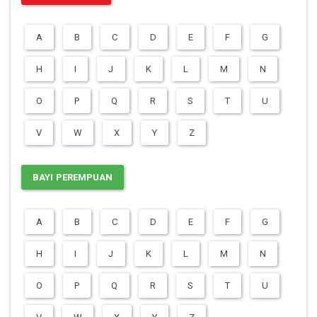
A
B
C
D
E
F
G
H
I
J
K
L
M
N
O
P
Q
R
S
T
U
V
W
X
Y
Z
BAYI PEREMPUAN
A
B
C
D
E
F
G
H
I
J
K
L
M
N
O
P
Q
R
S
T
U