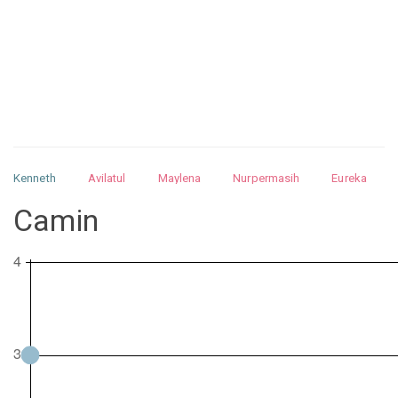
Kenneth
Avilatul
Maylena
Nurpermasih
Eureka
Julita
Matthew
Isabella
Arquelao
Kayla
Kayla
Camin
Nurhilman
Pathin
Muhalis
Abdullah