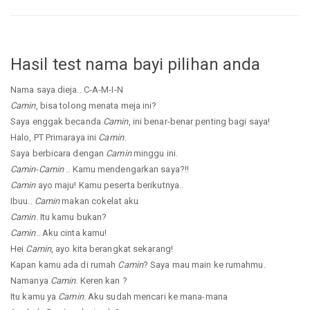
Hasil test nama bayi pilihan anda
Nama saya dieja.. C-A-M-I-N
Camin
, bisa tolong menata meja ini?
Saya enggak becanda
Camin
, ini benar-benar penting bagi saya!
Halo, PT Primaraya ini
Camin
.
Saya berbicara dengan
Camin
minggu ini.
Camin
-
Camin
.. Kamu mendengarkan saya?!!
Camin
ayo maju! Kamu peserta berikutnya..
Ibuu..
Camin
makan cokelat aku
Camin
. Itu kamu bukan?
Camin
.. Aku cinta kamu!
Hei
Camin
, ayo kita berangkat sekarang!
Kapan kamu ada di rumah
Camin
? Saya mau main ke rumahmu.
Namanya
Camin
. Keren kan ?
Itu kamu ya
Camin
. Aku sudah mencari ke mana-mana