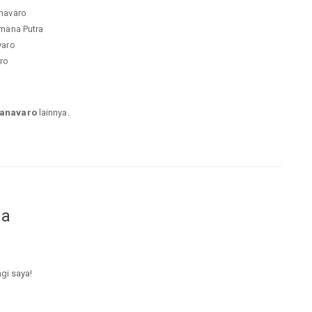
navaro
rmana Putra
varo
aro
canavaro
lainnya.
da
agi saya!