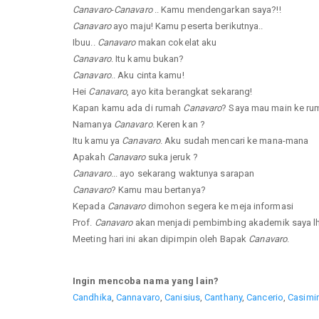
Canavaro
-
Canavaro
.. Kamu mendengarkan saya?!!
Canavaro
ayo maju! Kamu peserta berikutnya..
Ibuu..
Canavaro
makan cokelat aku
Canavaro
. Itu kamu bukan?
Canavaro
.. Aku cinta kamu!
Hei
Canavaro
, ayo kita berangkat sekarang!
Kapan kamu ada di rumah
Canavaro
? Saya mau main ke r
Namanya
Canavaro
. Keren kan ?
Itu kamu ya
Canavaro
. Aku sudah mencari ke mana-mana
Apakah
Canavaro
suka jeruk ?
Canavaro
... ayo sekarang waktunya sarapan
Canavaro
? Kamu mau bertanya?
Kepada
Canavaro
dimohon segera ke meja informasi
Prof.
Canavaro
akan menjadi pembimbing akademik saya lh
Meeting hari ini akan dipimpin oleh Bapak
Canavaro
.
Ingin mencoba nama yang lain?
Candhika
,
Cannavaro
,
Canisius
,
Canthany
,
Cancerio
,
Casimi