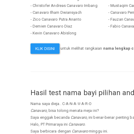
- Christofer Andreas Canavaro Imbang
- Mustaqim Ca
- Canavaro Ilham Dwiansyach
- Canavaro Pe
- Zico Canavaro Putra Ananto
- Fauzan Cana
- Demien Canavaro Diaz
- Fabio Canav
- Kevin Canavaro Abislong
untuk melihat rangkaian
nama lengkap 
KLIK DISINI
Hasil test nama bayi pilihan an
Nama saya dieja.. C-A-N-A-V-A-R-O
Canavaro
, bisa tolong menata meja ini?
Saya enggak becanda
Canavaro
, ini benar-benar penting b
Halo, PT Primaraya ini
Canavaro
.
Saya berbicara dengan
Canavaro
minggu ini.