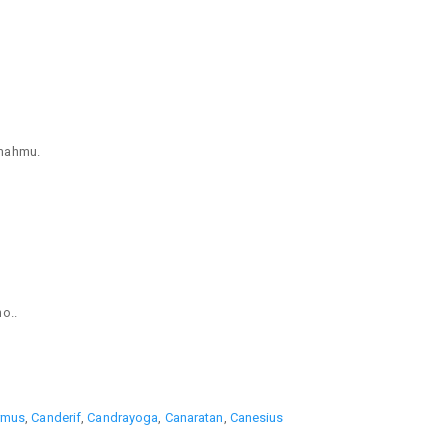
umahmu.
o..
rmus
,
Canderif
,
Candrayoga
,
Canaratan
,
Canesius