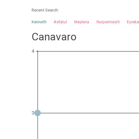
Recent Search:
Kenneth
Avilatul
Maylena
Nurpermasih
Eurek
Nurhilman
Pathin
Muhalis
Abdullah
Canavaro