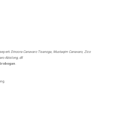
 seperti
Dinoora Canavaro Tisanoga, Mustaqim Canavaro, Zico
o Abislong, dll
 Grobogan
.
ung.