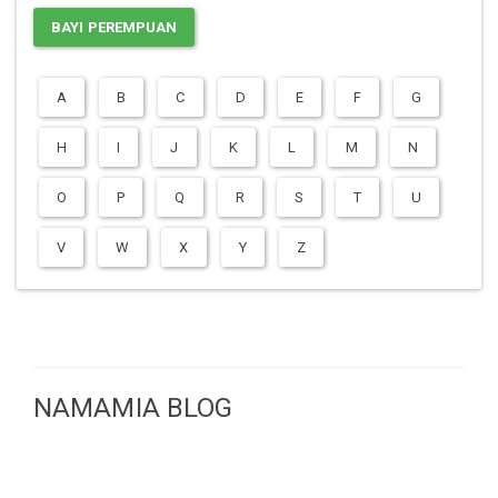
BAYI PEREMPUAN
A
B
C
D
E
F
G
H
I
J
K
L
M
N
O
P
Q
R
S
T
U
V
W
X
Y
Z
NAMAMIA BLOG