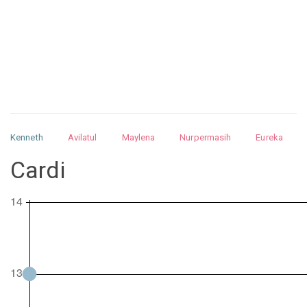
Kenneth
Avilatul
Maylena
Nurpermasih
Eureka
Julita
Matthew
Isabella
Arquelao
Kayla
Kayla
Cardi
Nurhilman
Pathin
Muhalis
Abdullah