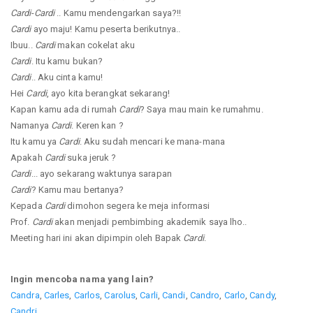
Cardi
-
Cardi
.. Kamu mendengarkan saya?!!
Cardi
ayo maju! Kamu peserta berikutnya..
Ibuu..
Cardi
makan cokelat aku
Cardi
. Itu kamu bukan?
Cardi
.. Aku cinta kamu!
Hei
Cardi
, ayo kita berangkat sekarang!
Kapan kamu ada di rumah
Cardi
? Saya mau main ke rumahmu.
Namanya
Cardi
. Keren kan ?
Itu kamu ya
Cardi
. Aku sudah mencari ke mana-mana
Apakah
Cardi
suka jeruk ?
Cardi
... ayo sekarang waktunya sarapan
Cardi
? Kamu mau bertanya?
Kepada
Cardi
dimohon segera ke meja informasi
Prof.
Cardi
akan menjadi pembimbing akademik saya lho..
Meeting hari ini akan dipimpin oleh Bapak
Cardi
.
Ingin mencoba nama yang lain?
Candra
,
Carles
,
Carlos
,
Carolus
,
Carli
,
Candi
,
Candro
,
Carlo
,
Candy
,
Candri