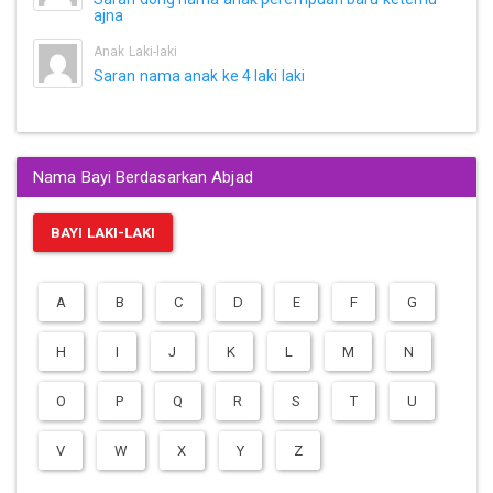
ajna
Anak Laki-laki
Saran nama anak ke 4 laki laki
Nama Bayi Berdasarkan Abjad
BAYI LAKI-LAKI
A
B
C
D
E
F
G
H
I
J
K
L
M
N
O
P
Q
R
S
T
U
V
W
X
Y
Z