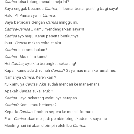
Carrisa
, bisa tolong menata meja ini?
Saya enggak becanda
Carrisa
, ini benar-benar penting bagi saya!
Halo, PT Primaraya ini
Carrisa
.
Saya berbicara dengan
Carrisa
minggu ini.
Carrisa
-
Carrisa
.. Kamu mendengarkan saya?!!
Carrisa
ayo maju! Kamu peserta berikutnya..
Ibuu..
Carrisa
makan cokelat aku
Carrisa
. Itu kamu bukan?
Carrisa
.. Aku cinta kamu!
Hei
Carrisa
, ayo kita berangkat sekarang!
Kapan kamu ada di rumah
Carrisa
? Saya mau main ke rumahmu.
Namanya
Carrisa
. Keren kan ?
Itu kamu ya
Carrisa
. Aku sudah mencari ke mana-mana
Apakah
Carrisa
suka jeruk ?
Carrisa
... ayo sekarang waktunya sarapan
Carrisa
? Kamu mau bertanya?
Kepada
Carrisa
dimohon segera ke meja informasi
Prof.
Carrisa
akan menjadi pembimbing akademik saya lho..
Meeting hari ini akan dipimpin oleh Ibu
Carrisa
.