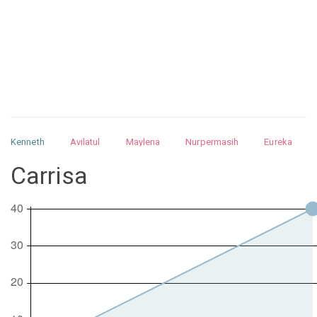
Kenneth
Avilatul
Maylena
Nurpermasih
Eureka
Julita
Matthew
Isabella
Arquelao
Kayla
Kayla
Carrisa
Nurhilman
Pathin
Muhalis
Abdullah