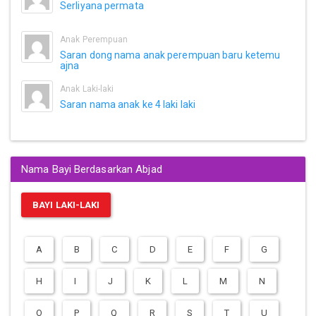
Serliyana permata
Anak Perempuan
Saran dong nama anak perempuan baru ketemu
ajna
Anak Laki-laki
Saran nama anak ke 4 laki laki
Nama Bayi Berdasarkan Abjad
BAYI LAKI-LAKI
A
B
C
D
E
F
G
H
I
J
K
L
M
N
O
P
Q
R
S
T
U