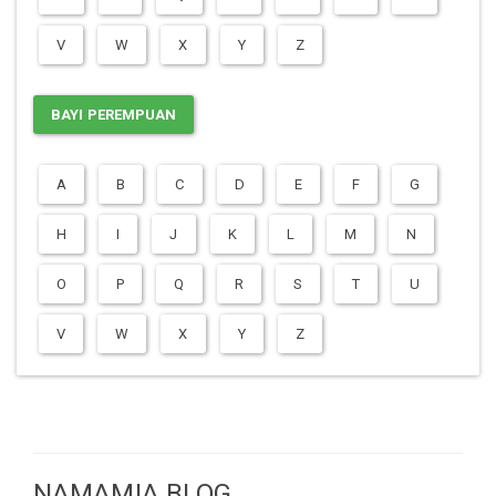
V
W
X
Y
Z
BAYI PEREMPUAN
A
B
C
D
E
F
G
H
I
J
K
L
M
N
O
P
Q
R
S
T
U
V
W
X
Y
Z
NAMAMIA BLOG