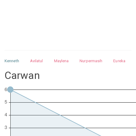
Kenneth
Avilatul
Maylena
Nurpermasih
Eureka
Julita
Matthew
Isabella
Arquelao
Kayla
Kayla
Carwan
Nurhilman
Pathin
Muhalis
Abdullah