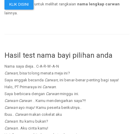
untuk melihat rangkaian
nama lengkap carwan
KLIK DISINI
lainnya.
Hasil test nama bayi pilihan anda
Nama saya dieja.. C-A-R-W-A-N
Carwan
, bisa tolong menata meja ini?
Saya enggak becanda
Carwan
, ini benar-benar penting bagi saya!
Halo, PT Primaraya ini
Carwan
.
Saya berbicara dengan
Carwan
minggu ini.
Carwan
-
Carwan
.. Kamu mendengarkan saya?!!
Carwan
ayo maju! Kamu peserta berikutnya..
Ibuu..
Carwan
makan cokelat aku
Carwan
. Itu kamu bukan?
Carwan
.. Aku cinta kamu!