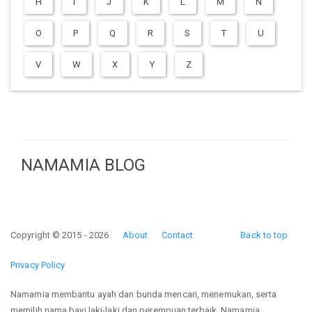
H
I
J
K
L
M
N
O
P
Q
R
S
T
U
V
W
X
Y
Z
NAMAMIA BLOG
Copyright © 2015 - 2026
About
Contact
Back to top
Privacy Policy
Namamia membantu ayah dan bunda mencari, menemukan, serta
memilih nama bayi laki-laki dan perempuan terbaik. Namamia