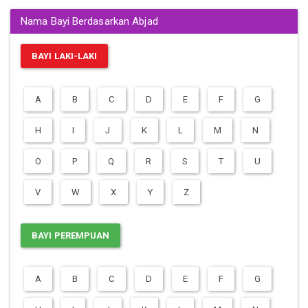
Nama Bayi Berdasarkan Abjad
BAYI LAKI-LAKI
A
B
C
D
E
F
G
H
I
J
K
L
M
N
O
P
Q
R
S
T
U
V
W
X
Y
Z
BAYI PEREMPUAN
A
B
C
D
E
F
G