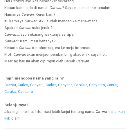
Hei
Carwan
, ayo kita berangkat sekarang!
Kapan kamu ada di rumah
Carwan
? Saya mau main ke rumahmu.
Namanya
Carwan
. Keren kan ?
Itu kamu ya
Carwan
. Aku sudah mencari ke mana-mana
Apakah
Carwan
suka jeruk ?
Carwan
... ayo sekarang waktunya sarapan
Carwan
? Kamu mau bertanya?
Kepada
Carwan
dimohon segera ke meja informasi
Prof.
Carwan
akan menjadi pembimbing akademik saya lho..
Meeting hari ini akan dipimpin oleh Bapak
Carwan
.
Ingin mencoba nama yang lain?
Caesar
,
Carles
,
Cahyadi
,
Carlos
,
Cahyana
,
Carolus
,
Cahyanto
,
Caisar
,
Caraka
,
Caesario
Selanjutnya?
Jika ingin melihat informasi lebih lanjut tentang nama
Carwan
silahkan
klik disini