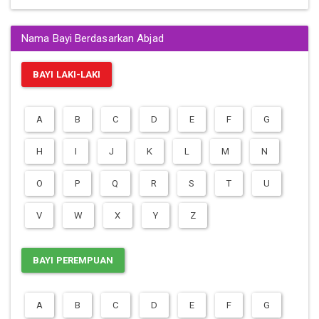
Nama Bayi Berdasarkan Abjad
BAYI LAKI-LAKI
A
B
C
D
E
F
G
H
I
J
K
L
M
N
O
P
Q
R
S
T
U
V
W
X
Y
Z
BAYI PEREMPUAN
A
B
C
D
E
F
G