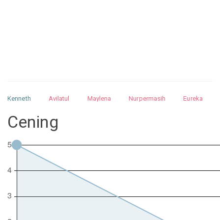
Kenneth
Avilatul
Maylena
Nurpermasih
Eureka
Julita
Matthew
Isabella
Arquelao
Kayla
Kayla
Cening
Nurhilman
Pathin
Muhalis
Abdullah