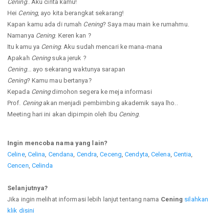
Cening
.. Aku cinta kamu!
Hei
Cening
, ayo kita berangkat sekarang!
Kapan kamu ada di rumah
Cening
? Saya mau main ke rumahmu.
Namanya
Cening
. Keren kan ?
Itu kamu ya
Cening
. Aku sudah mencari ke mana-mana
Apakah
Cening
suka jeruk ?
Cening
... ayo sekarang waktunya sarapan
Cening
? Kamu mau bertanya?
Kepada
Cening
dimohon segera ke meja informasi
Prof.
Cening
akan menjadi pembimbing akademik saya lho..
Meeting hari ini akan dipimpin oleh Ibu
Cening
.
Ingin mencoba nama yang lain?
Celine
,
Celina
,
Cendana
,
Cendra
,
Ceceng
,
Cendyta
,
Celena
,
Centia
,
Cencen
,
Celinda
Selanjutnya?
Jika ingin melihat informasi lebih lanjut tentang nama
Cening
silahkan
klik disini