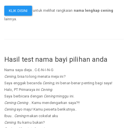
untuk melihat rangkaian
nama lengkap cening
KLIK DISINI
lainnya.
Hasil test nama bayi pilihan anda
Nama saya dieja.. C-E-N-I-N-G
Cening
, bisa tolong menata meja ini?
Saya enggak becanda
Cening
, ini benar-benar penting bagi saya!
Halo, PT Primaraya ini
Cening
.
Saya berbicara dengan
Cening
minggu ini.
Cening
-
Cening
.. Kamu mendengarkan saya?!!
Cening
ayo maju! Kamu peserta berikutnya..
Ibuu..
Cening
makan cokelat aku
Cening
. Itu kamu bukan?