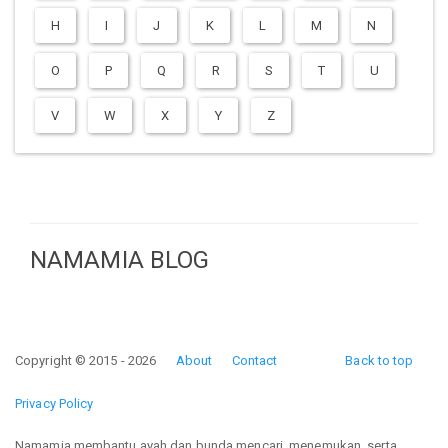
H
I
J
K
L
M
N
O
P
Q
R
S
T
U
V
W
X
Y
Z
NAMAMIA BLOG
Copyright © 2015 - 2026
About
Contact
Back to top
Privacy Policy
Namamia membantu ayah dan bunda mencari, menemukan, serta