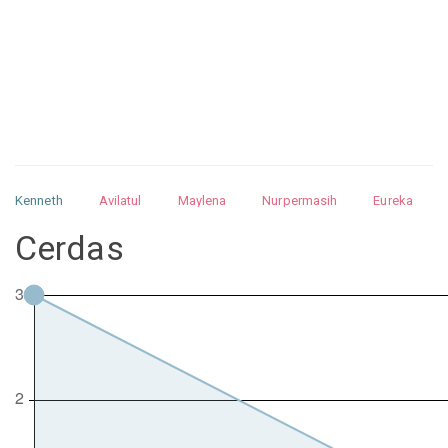
Kenneth
Avilatul
Maylena
Nurpermasih
Eureka
Julita
Matthew
Isabella
Arquelao
Kayla
Kayla
Cerdas
Nurhilman
Pathin
Muhalis
Abdullah