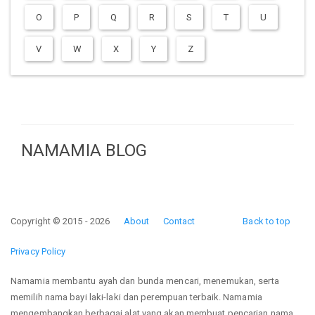
O
P
Q
R
S
T
U
V
W
X
Y
Z
NAMAMIA BLOG
Copyright © 2015 - 2026
About
Contact
Back to top
Privacy Policy
Namamia membantu ayah dan bunda mencari, menemukan, serta
memilih nama bayi laki-laki dan perempuan terbaik. Namamia
mengembangkan berbagai alat yang akan membuat pencarian nama