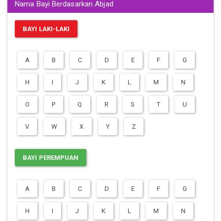
Nama Bayi Berdasarkan Abjad
BAYI LAKI-LAKI
A
B
C
D
E
F
G
H
I
J
K
L
M
N
O
P
Q
R
S
T
U
V
W
X
Y
Z
BAYI PEREMPUAN
A
B
C
D
E
F
G
H
I
J
K
L
M
N