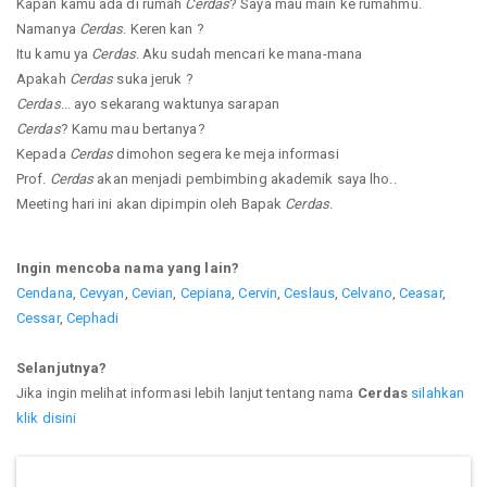
Kapan kamu ada di rumah
Cerdas
? Saya mau main ke rumahmu.
Namanya
Cerdas
. Keren kan ?
Itu kamu ya
Cerdas
. Aku sudah mencari ke mana-mana
Apakah
Cerdas
suka jeruk ?
Cerdas
... ayo sekarang waktunya sarapan
Cerdas
? Kamu mau bertanya?
Kepada
Cerdas
dimohon segera ke meja informasi
Prof.
Cerdas
akan menjadi pembimbing akademik saya lho..
Meeting hari ini akan dipimpin oleh Bapak
Cerdas
.
Ingin mencoba nama yang lain?
Cendana
,
Cevyan
,
Cevian
,
Cepiana
,
Cervin
,
Ceslaus
,
Celvano
,
Ceasar
,
Cessar
,
Cephadi
Selanjutnya?
Jika ingin melihat informasi lebih lanjut tentang nama
Cerdas
silahkan
klik disini