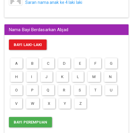
Saran nama anak ke 4 laki laki
Nama Bayi Berdasarkan Abjad
BAYI LAKI-LAKI
A
B
C
D
E
F
G
H
I
J
K
L
M
N
O
P
Q
R
S
T
U
V
W
X
Y
Z
BAYI PEREMPUAN