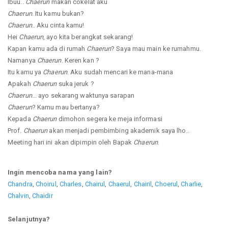
Ibuu..
Chaerun
makan cokelat aku
Chaerun
. Itu kamu bukan?
Chaerun
.. Aku cinta kamu!
Hei
Chaerun
, ayo kita berangkat sekarang!
Kapan kamu ada di rumah
Chaerun
? Saya mau main ke rumahmu.
Namanya
Chaerun
. Keren kan ?
Itu kamu ya
Chaerun
. Aku sudah mencari ke mana-mana
Apakah
Chaerun
suka jeruk ?
Chaerun
... ayo sekarang waktunya sarapan
Chaerun
? Kamu mau bertanya?
Kepada
Chaerun
dimohon segera ke meja informasi
Prof.
Chaerun
akan menjadi pembimbing akademik saya lho..
Meeting hari ini akan dipimpin oleh Bapak
Chaerun
.
Ingin mencoba nama yang lain?
Chandra
,
Choirul
,
Charles
,
Chairul
,
Chaerul
,
Chairil
,
Choerul
,
Charlie
,
Chalvin
,
Chaidir
Selanjutnya?