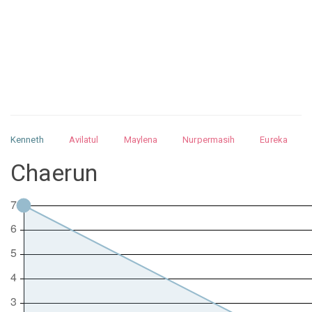
Kenneth
Avilatul
Maylena
Nurpermasih
Eureka
Julita
Matthew
Isabella
Arquelao
Kayla
Kayla
Chaerun
Nurhilman
Pathin
Muhalis
Abdullah