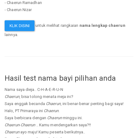
- Chaerun Ramadhan
- Chaerun Nizar
untuk melihat rangkaian
nama lengkap chaerun
KLIK DISINI
lainnya.
Hasil test nama bayi pilihan anda
Nama saya dieja.. C-H-A-E-R-U-N
Chaerun
, bisa tolong menata meja ini?
Saya enggak becanda
Chaerun
, ini benar-benar penting bagi saya!
Halo, PT Primaraya ini
Chaerun
.
Saya berbicara dengan
Chaerun
minggu ini.
Chaerun
-
Chaerun
.. Kamu mendengarkan saya?!!
Chaerun
ayo maju! Kamu peserta berikutnya..